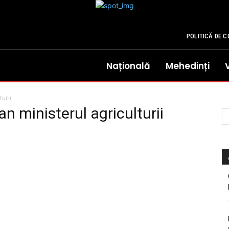
POLITICĂ DE C
Națională
Mehedinți
urii
n ministerul agriculturii