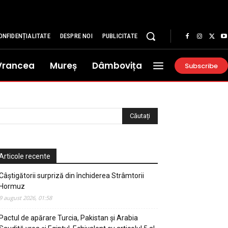
ONFIDENȚIALITATE
DESPRE NOI
PUBLICITATE
Vrancea
Mureș
Dâmbovița
Subscribe
Articole recente
Câștigătorii surpriză din închiderea Strâmtorii
Hormuz
9 august 2026, 01:58
Pactul de apărare Turcia, Pakistan și Arabia