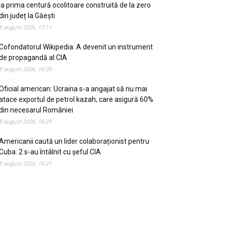
la prima centură ocolitoare construită de la zero
din județ la Găești
8 august 2026, 17:11
Cofondatorul Wikipedia: A devenit un instrument
de propagandă al CIA
8 august 2026, 16:35
Oficial american: Ucraina s-a angajat să nu mai
atace exportul de petrol kazah, care asigură 60%
din necesarul României
8 august 2026, 16:29
Americanii caută un lider colaboraționist pentru
Cuba: 2 s-au întâlnit cu șeful CIA
8 august 2026, 16:21