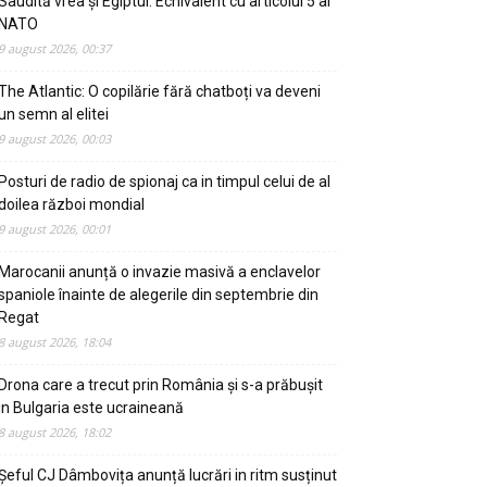
Saudită vrea și Egiptul. Echivalent cu articolul 5 al
NATO
9 august 2026, 00:37
The Atlantic: O copilărie fără chatboți va deveni
un semn al elitei
9 august 2026, 00:03
Posturi de radio de spionaj ca in timpul celui de al
doilea război mondial
9 august 2026, 00:01
Marocanii anunță o invazie masivă a enclavelor
spaniole înainte de alegerile din septembrie din
Regat
8 august 2026, 18:04
Drona care a trecut prin România și s-a prăbușit
in Bulgaria este ucraineană
8 august 2026, 18:02
Șeful CJ Dâmbovița anunță lucrări in ritm susținut