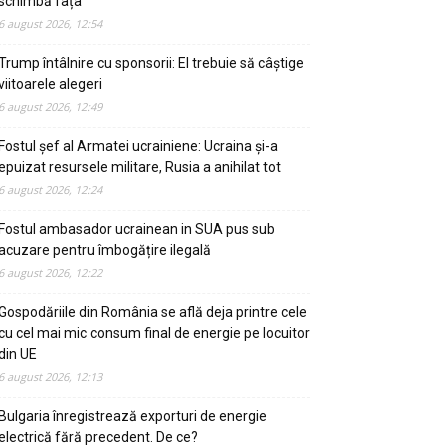
schimbă fața
6 august 2026, 12:54
Trump întâlnire cu sponsorii: El trebuie să câștige
viitoarele alegeri
6 august 2026, 12:49
Fostul șef al Armatei ucrainiene: Ucraina și-a
epuizat resursele militare, Rusia a anihilat tot
6 august 2026, 12:24
Fostul ambasador ucrainean in SUA pus sub
acuzare pentru îmbogățire ilegală
6 august 2026, 12:22
Gospodăriile din România se află deja printre cele
cu cel mai mic consum final de energie pe locuitor
din UE
6 august 2026, 12:13
Bulgaria înregistrează exporturi de energie
electrică fără precedent. De ce?