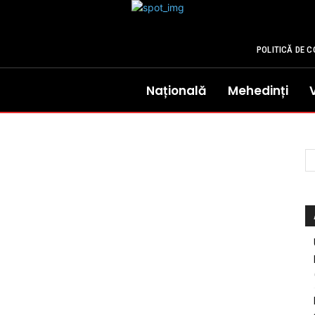
POLITICĂ DE C
Națională
Mehedinți