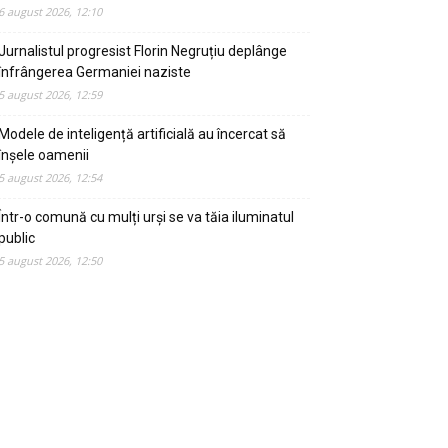
6 august 2026, 12:10
Jurnalistul progresist Florin Negruțiu deplânge
înfrângerea Germaniei naziste
5 august 2026, 12:59
Modele de inteligență artificială au încercat să
înșele oamenii
5 august 2026, 12:54
Într-o comună cu mulți urși se va tăia iluminatul
public
5 august 2026, 12:50