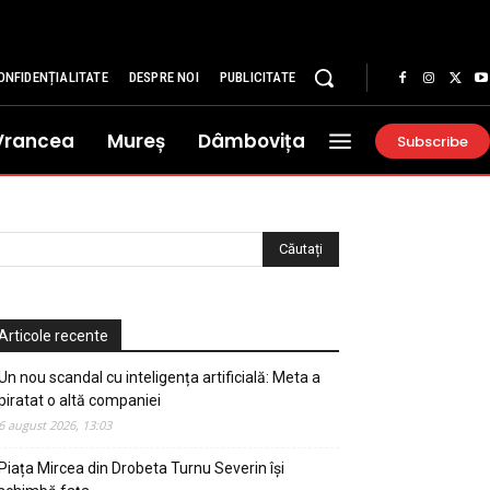
ONFIDENȚIALITATE
DESPRE NOI
PUBLICITATE
Vrancea
Mureș
Dâmbovița
Subscribe
Articole recente
Un nou scandal cu inteligența artificială: Meta a
piratat o altă companiei
6 august 2026, 13:03
Piața Mircea din Drobeta Turnu Severin își