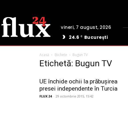
vineri, 7 august, 2026
24.6
București
C
Acasă
Etichete
Bugun TV
Etichetă: Bugun TV
UE închide ochii la prăbușirea
presei independente în Turcia
FLUX 24
-
29 octombrie 2015, 15:42