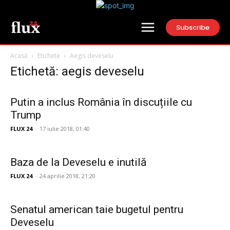
Subscribe
Acasă
Etichete
Aegis deveselu
Etichetă: aegis deveselu
Putin a inclus România în discuțiile cu
Trump
FLUX 24
-
17 iulie 2018, 01:40
Baza de la Deveselu e inutilă
FLUX 24
-
24 aprilie 2018, 21:20
Senatul american taie bugetul pentru
Deveselu