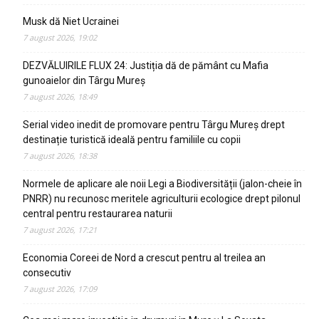
Musk dă Niet Ucrainei
7 august 2026, 19:02
DEZVĂLUIRILE FLUX 24: Justiția dă de pământ cu Mafia
gunoaielor din Târgu Mureș
7 august 2026, 18:49
Serial video inedit de promovare pentru Târgu Mureș drept
destinație turistică ideală pentru familiile cu copii
7 august 2026, 18:38
Normele de aplicare ale noii Legi a Biodiversității (jalon-cheie în
PNRR) nu recunosc meritele agriculturii ecologice drept pilonul
central pentru restaurarea naturii
7 august 2026, 17:21
Economia Coreei de Nord a crescut pentru al treilea an
consecutiv
7 august 2026, 17:09