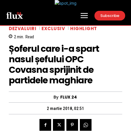
Subscribe
DEZVALUIRI
EXCLUSIV
HIGHLIGHT
2
min.
Read
Șoferul care i-a spart
nasul șefului OPC
Covasna sprijinit de
partidele maghiare
By
FLUX 24
2 martie 2018, 02:51