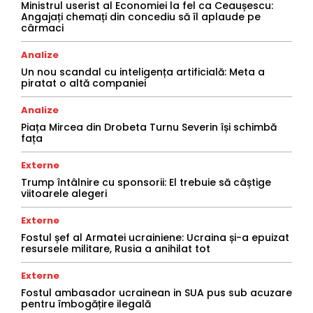
Ministrul userist al Economiei la fel ca Ceaușescu:
Angajați chemați din concediu să îl aplaude pe
cârmaci
Analize
Un nou scandal cu inteligența artificială: Meta a
piratat o altă companiei
Analize
Piața Mircea din Drobeta Turnu Severin își schimbă
fața
Externe
Trump întâlnire cu sponsorii: El trebuie să câștige
viitoarele alegeri
Externe
Fostul șef al Armatei ucrainiene: Ucraina și-a epuizat
resursele militare, Rusia a anihilat tot
Externe
Fostul ambasador ucrainean in SUA pus sub acuzare
pentru îmbogățire ilegală