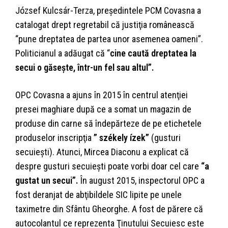
József Kulcsár-Terza, preşedintele PCM Covasna a
catalogat drept regretabil că justiţia românească
“pune dreptatea de partea unor asemenea oameni”.
Politicianul a adăugat că “
cine caută dreptatea la
secui o găseşte, într-un fel sau altul”.
OPC Covasna a ajuns în 2015 în centrul atenţiei
presei maghiare după ce a somat un magazin de
produse din carne să îndepărteze de pe etichetele
produselor inscripţia
” székely ízek”
(gusturi
secuieşti). Atunci, Mircea Diaconu a explicat că
despre gusturi secuieşti poate vorbi doar cel care
“a
gustat un secui”.
În august 2015, inspectorul OPC a
fost deranjat de abţibildele SIC lipite pe unele
taximetre din Sfântu Gheorghe. A fost de părere că
autocolantul ce reprezenta Ţinutului Secuiesc este