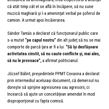
că atât timp cât el se află în încăpere, să nu sune
muzică maghiară şi l-a ameninţat verbal pe şoferul de
camion. A urmat apoi încăierarea.
Sándor Tamás a declarat că funcţionarul public care
s-a mutat
“pe capul nostru”
din alt judeţ să nu se mai
comporte de parcă ţara ar fi a lui.
“Să îşi desfăşoare
activitatea cinstit, să nu caute conflicte şi, mai ales,
să nu le provoace”,
a afirmat politicianul.
József Bálint, preşedintele PPMT Covasna a declarat
prin intermediul aceluiaşi document, că demersul nu
doreşte să sprijine agresiunea sau agresorii, ci
încearcă să ajute un concetăţean amendat în mod
disproporţional cu fapta comisă.