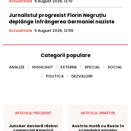
Actualitate
6 August 2026, 12:10
Jurnalistul progresist Florin Negruțiu
deplânge înfrângerea Germaniei naziste
Actualitate
5 August 2026, 12:59
Categorii populare
ANALIZE
HIGHLIGHT
EXTERNE
SPECIAL
SOCIAL
POLITICA
DEZVALUIRI
ARTICOLUL PRECEDENT
ARTICOLUL URMĂTOR
Juncker declară război
Austria mută cu Rusia în
comercial Americii
scandalul gazelor