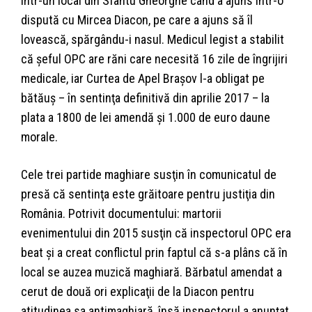
într-un local din Sfântu Gheorghe când a ajuns într-o
dispută cu Mircea Diacon, pe care a ajuns să îl
lovească, spărgându-i nasul. Medicul legist a stabilit
că şeful OPC are răni care necesită 16 zile de îngrijiri
medicale, iar Curtea de Apel Braşov l-a obligat pe
bătăuş – în sentinţa definitivă din aprilie 2017 – la
plata a 1800 de lei amendă şi 1.000 de euro daune
morale.
Cele trei partide maghiare susţin în comunicatul de
presă că sentinţa este grăitoare pentru justiţia din
România. Potrivit documentului: martorii
evenimentului din 2015 susţin că inspectorul OPC era
beat şi a creat conflictul prin faptul că s-a plâns că în
local se auzea muzică maghiară. Bărbatul amendat a
cerut de două ori explicaţii de la Diacon pentru
atitudinea sa antimaghiară, însă inspectorul a anunţat