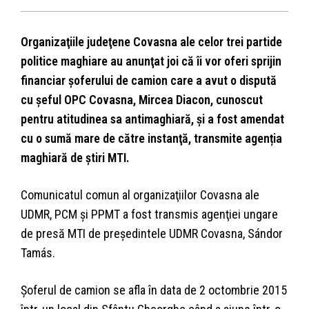
Organizaţiile judeţene Covasna ale celor trei partide
politice maghiare au anunţat joi că îi vor oferi sprijin
financiar şoferului de camion care a avut o dispută
cu şeful OPC Covasna, Mircea Diacon, cunoscut
pentru atitudinea sa antimaghiară, şi a fost amendat
cu o sumă mare de către instanţă, transmite agenția
maghiară de știri MTI.
Comunicatul comun al organizaţiilor Covasna ale
UDMR, PCM şi PPMT a fost transmis agenţiei ungare
de presă MTI de preşedintele UDMR Covasna, Sándor
Tamás.
Şoferul de camion se afla în data de 2 octombrie 2015