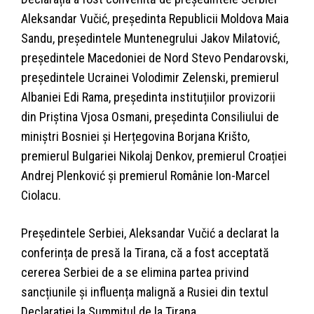
Aleksandar Vučić, preşedinta Republicii Moldova Maia
Sandu, preşedintele Muntenegrului Jakov Milatović,
preşedintele Macedoniei de Nord Stevo Pendarovski,
preşedintele Ucrainei Volodimir Zelenski, premierul
Albaniei Edi Rama, preşedinta instituțiilor provizorii
din Priştina Vjosa Osmani, preşedinta Consiliului de
miniştri Bosniei şi Herțegovina Borjana Krišto,
premierul Bulgariei Nikolaj Denkov, premierul Croației
Andrej Plenković şi premierul Românie Ion-Marcel
Ciolacu.
Președintele Serbiei, Aleksandar Vučić a declarat la
conferința de presă la Tirana, că a fost acceptată
cererea Serbiei de a se elimina partea privind
sancțiunile și influența malignă a Rusiei din textul
Declarației la Summitul de la Tirana.