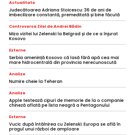
Actualitate
Judecătoarea Adriana Stoicescu: 36 de ani de
imbecilizare constantă, premeditată și bine făcută
Controversa Zilei de Andrei Bădin
Miza vizitei lui Zelenski la Belgrad și de ce a înjurat
Kosovo
Externe
Serbia amenință Kosovo că lasă fără apă cea mai
mare hidrocentrală din provincia nerecunoscută
Analize
Numire cheie la Teheran
Analize
Apple testează cipuri de memorie de la o companie
chineză aflată pe lista neagră a Pentagonului
Externe
Vucic după întâlnirea cu Zelenski: Europa se află în
pragul unui război de amploare