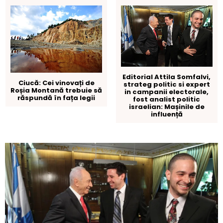
Editorial Attila Somfalvi,
Ciucă: Cei vinovați de
strateg politic si expert
Roșia Montană trebuie să
in campanii electorale,
răspundă în fața legii
fost analist politic
israelian: Mașinile de
influență