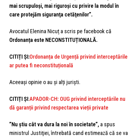
mai scrupuloşi, mai riguroşi cu privire la modul în
care protejăm siguranţa cetăţenilor”.
Avocatul Elenina Nicuț a scris pe facebook că
Ordonanța este NECONSTITUȚIONALĂ.
CITIȚI ȘI:
Ordonanța de Urgență privind interceptările
ar putea fi neconstituțională
Aceeași opinie o au și alți juriști.
CITIȚI ȘI
:
APADOR-CH: OUG privind interceptările nu
dă garanții privind respectarea vieții private
”Nu ştiu cât va dura la noi în societate”,
a spus
ministrul Justiţiei, întrebată cand estimează că se va