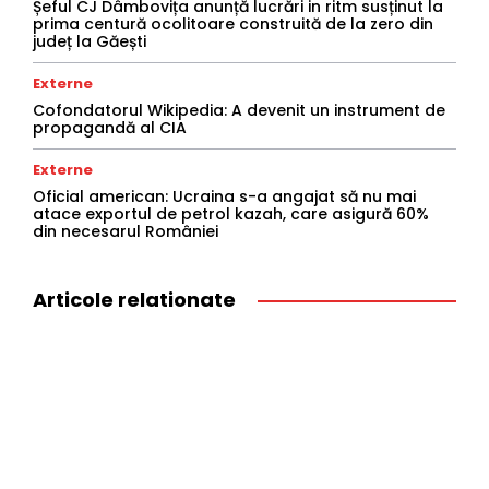
Șeful CJ Dâmbovița anunță lucrări in ritm susținut la
prima centură ocolitoare construită de la zero din
județ la Găești
Externe
Cofondatorul Wikipedia: A devenit un instrument de
propagandă al CIA
Externe
Oficial american: Ucraina s-a angajat să nu mai
atace exportul de petrol kazah, care asigură 60%
din necesarul României
Articole relationate