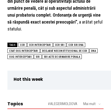
din punct de vedere al operativităţii actului de
urmărire penală, cât şi sub aspectul administrării
unui probatoriu complet. Ordonanţa de urgenţă vine
să răspundă exact acestei preocupări”
, a arătat şeful
statului.
TAGS
CCR
CCR INTERCEPTARI
CCR SRI
CCR SRI DNA
CSAT OUG INTERCEPTARI
DECLARAT NECONSTITUȚIONAL DE CCR
DNA
OUG INTERCEPTARI
SRI
SRI ACTE DE URMARIRE PENALA
Hot this week
Topics
#ALEGERIMOLDOVA
Mai mult