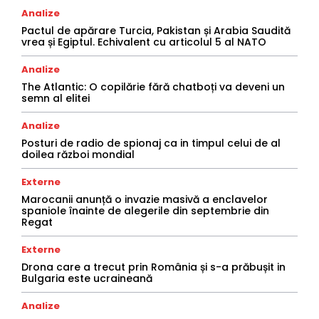
Analize
Pactul de apărare Turcia, Pakistan și Arabia Saudită
vrea și Egiptul. Echivalent cu articolul 5 al NATO
Analize
The Atlantic: O copilărie fără chatboți va deveni un
semn al elitei
Analize
Posturi de radio de spionaj ca in timpul celui de al
doilea război mondial
Externe
Marocanii anunță o invazie masivă a enclavelor
spaniole înainte de alegerile din septembrie din
Regat
Externe
Drona care a trecut prin România și s-a prăbușit in
Bulgaria este ucraineană
Analize