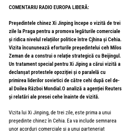
COMENTARIU RADIO EUROPA LIBERĂ:
Președintele chinez Xi Jinping începe o vizită de trei
zile la Praga pentru a promova legăturile comerciale
și ridica nivelul relațiilor politice între Cjhina și Cehia.
Vizita încununează eforturile președintelui ceh Milos
Zeman de a construi o relație strategică cu Beijingul.
Un tratament special pentru Xi Jiping a cărui vizită a
declanșat protestele opoziției și o paralelă cu
primirea liderilor sovietici de către cehi după cel de-
al Doilea Război Mondial.
O analiză a agenției Reuters
și relatări ale presei cehe înainte de vizită.
Vizita lui Xi Jinping, de trei zile, este prima a unui
președinte chinez în Cehia. Ea va include semnarea
unor acorduri comerciale și a unui parteneriat