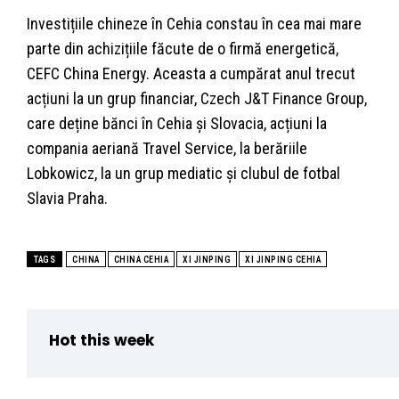
Investițiile chineze în Cehia constau în cea mai mare
parte din achizițiile făcute de o firmă energetică,
CEFC China Energy. Aceasta a cumpărat anul trecut
acțiuni la un grup financiar, Czech J&T Finance Group,
care deține bănci în Cehia și Slovacia, acțiuni la
compania aeriană Travel Service, la berăriile
Lobkowicz, la un grup mediatic și clubul de fotbal
Slavia Praha.
TAGS
CHINA
CHINA CEHIA
XI JINPING
XI JINPING CEHIA
Hot this week