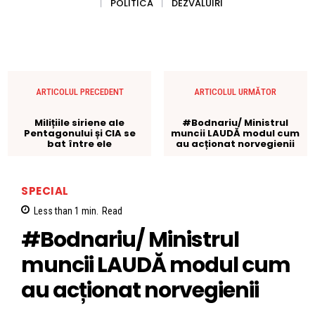
POLITICA
DEZVALUIRI
ARTICOLUL PRECEDENT
ARTICOLUL URMĂTOR
Milițiile siriene ale
#Bodnariu/ Ministrul
Pentagonului și CIA se
muncii LAUDĂ modul cum
bat între ele
au acționat norvegienii