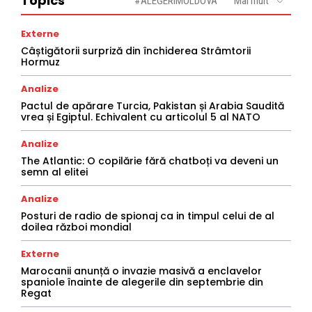
Topics
#ALEGERIMOLDOVA
Mai mult
Externe
Câștigătorii surpriză din închiderea Strâmtorii
Hormuz
Analize
Pactul de apărare Turcia, Pakistan și Arabia Saudită
vrea și Egiptul. Echivalent cu articolul 5 al NATO
Analize
The Atlantic: O copilărie fără chatboți va deveni un
semn al elitei
Analize
Posturi de radio de spionaj ca in timpul celui de al
doilea război mondial
Externe
Marocanii anunță o invazie masivă a enclavelor
spaniole înainte de alegerile din septembrie din
Regat