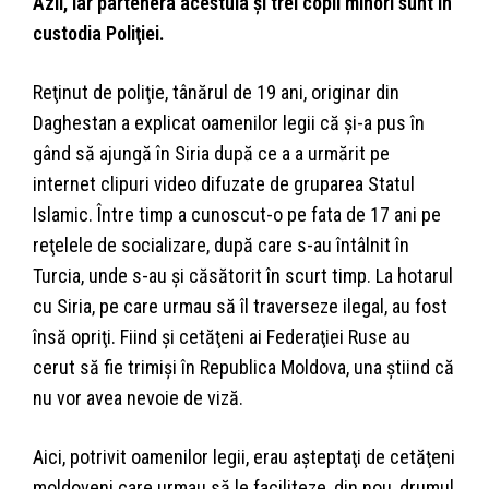
Azil, iar partenera acestuia şi trei copii minori sunt în
custodia Poliţiei.
Reţinut de poliţie, tânărul de 19 ani, originar din
Daghestan a explicat oamenilor legii că şi-a pus în
gând să ajungă în Siria după ce a a urmărit pe
internet clipuri video difuzate de gruparea Statul
Islamic. Între timp a cunoscut-o pe fata de 17 ani pe
reţelele de socializare, după care s-au întâlnit în
Turcia, unde s-au şi căsătorit în scurt timp. La hotarul
cu Siria, pe care urmau să îl traverseze ilegal, au fost
însă opriţi. Fiind şi cetăţeni ai Federaţiei Ruse au
cerut să fie trimişi în Republica Moldova, una ştiind că
nu vor avea nevoie de viză.
Aici, potrivit oamenilor legii, erau aşteptaţi de cetăţeni
moldoveni care urmau să le faciliteze, din nou, drumul