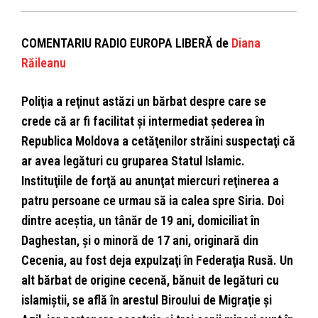
COMENTARIU RADIO EUROPA LIBERĂ de
Diana
Răileanu
Poliţia a reţinut astăzi un bărbat despre care se
crede că ar fi facilitat şi intermediat şederea în
Republica Moldova a cetăţenilor străini suspectaţi că
ar avea legături cu gruparea Statul Islamic.
Instituţiile de forţă au anunţat miercuri reţinerea a
patru persoane ce urmau să ia calea spre Siria. Doi
dintre aceştia, un tânăr de 19 ani, domiciliat în
Daghestan, şi o minoră de 17 ani, originară din
Cecenia, au fost deja expulzaţi în Federaţia Rusă. Un
alt bărbat de origine cecenă, bănuit de legături cu
islamiştii, se află în arestul Biroului de Migraţie şi