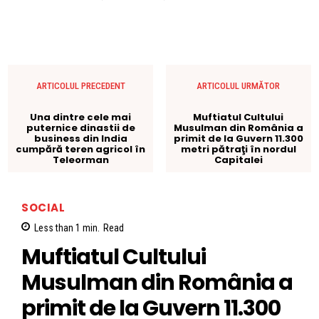
ARTICOLUL PRECEDENT
ARTICOLUL URMĂTOR
Una dintre cele mai
Muftiatul Cultului
puternice dinastii de
Musulman din România a
business din India
primit de la Guvern 11.300
cumpără teren agricol în
metri pătraţi în nordul
Teleorman
Capitalei