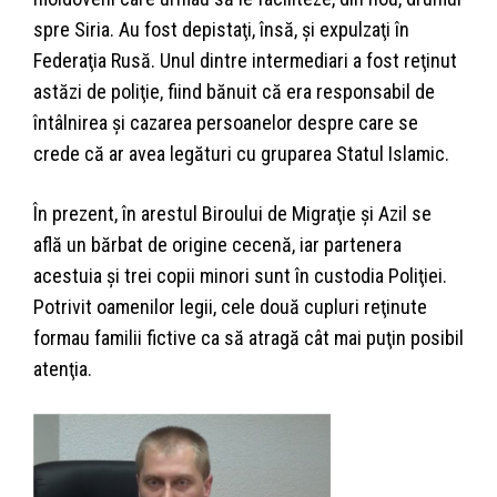
spre Siria. Au fost depistaţi, însă, şi expulzaţi în
Federaţia Rusă. Unul dintre intermediari a fost reţinut
astăzi de poliţie, fiind bănuit că era responsabil de
întâlnirea şi cazarea persoanelor despre care se
crede că ar avea legături cu gruparea Statul Islamic.
În prezent, în arestul Biroului de Migraţie şi Azil se
află un bărbat de origine cecenă, iar partenera
acestuia şi trei copii minori sunt în custodia Poliţiei.
Potrivit oamenilor legii, cele două cupluri reţinute
formau familii fictive ca să atragă cât mai puţin posibil
atenţia.