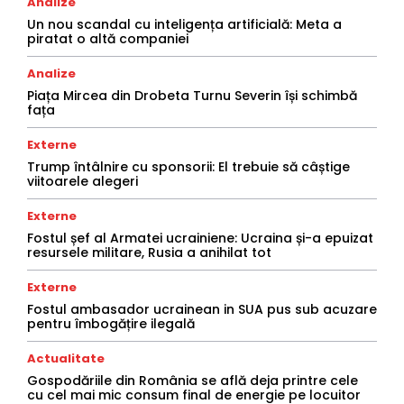
Analize
Un nou scandal cu inteligența artificială: Meta a
piratat o altă companiei
Analize
Piața Mircea din Drobeta Turnu Severin își schimbă
fața
Externe
Trump întâlnire cu sponsorii: El trebuie să câștige
viitoarele alegeri
Externe
Fostul șef al Armatei ucrainiene: Ucraina și-a epuizat
resursele militare, Rusia a anihilat tot
Externe
Fostul ambasador ucrainean in SUA pus sub acuzare
pentru îmbogățire ilegală
Actualitate
Gospodăriile din România se află deja printre cele
cu cel mai mic consum final de energie pe locuitor