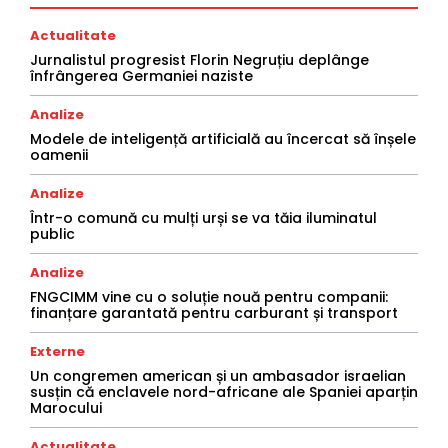
Actualitate
Jurnalistul progresist Florin Negruțiu deplânge
înfrângerea Germaniei naziste
Analize
Modele de inteligență artificială au încercat să înșele
oamenii
Analize
Într-o comună cu mulți urși se va tăia iluminatul
public
Analize
FNGCIMM vine cu o soluție nouă pentru companii:
finanțare garantată pentru carburant și transport
Externe
Un congremen american și un ambasador israelian
susțin că enclavele nord-africane ale Spaniei aparțin
Marocului
Actualitate