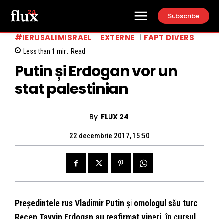
Subscribe
#IERUSALIMISRAEL
EXTERNE
FAPT DIVERS
Less than 1
min.
Read
Putin și Erdogan vor un
stat palestinian
By
FLUX 24
22 decembrie 2017, 15:50
Preşedintele rus Vladimir Putin şi omologul său turc
Recep Tayyip Erdogan au reafirmat vineri, în cursul