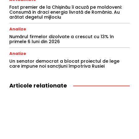
Fost premier de la Chișinău îi acuză pe moldoveni:
Consumă in draci energia livrată de România. Au
arătat degetul mijlociu
Analize
Numărul firmelor dizolvate a crescut cu 13% în
primele 6 luni din 2026
Analize
Un senator democrat a blocat proiectul de lege
care impune noi sancțiuni împotriva Rusiei
Articole relationate