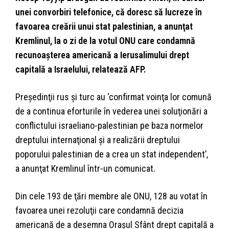
unei convorbiri telefonice, că doresc să lucreze în
favoarea creării unui stat palestinian, a anunţat
Kremlinul, la o zi de la votul ONU care condamnă
recunoaşterea americană a Ierusalimului drept
capitală a Israelului, relatează AFP.
Preşedinţii rus şi turc au ‘confirmat voinţa lor comună
de a continua eforturile în vederea unei soluţionări a
conflictului israeliano-palestinian pe baza normelor
dreptului internaţional şi a realizării dreptului
poporului palestinian de a crea un stat independent’,
a anunţat Kremlinul într-un comunicat.
Din cele 193 de ţări membre ale ONU, 128 au votat în
favoarea unei rezoluţii care condamnă decizia
americană de a desemna Oraşul Sfânt drept capitală a