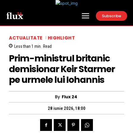
Subscribe
ACTUALITATE
HIGHLIGHT
Less than 1
min.
Read
Prim-ministrul britanic
demisionar Keir Starmer
pe urmele lui Iohannis
By
Flux 24
28 iunie 2026, 18:00