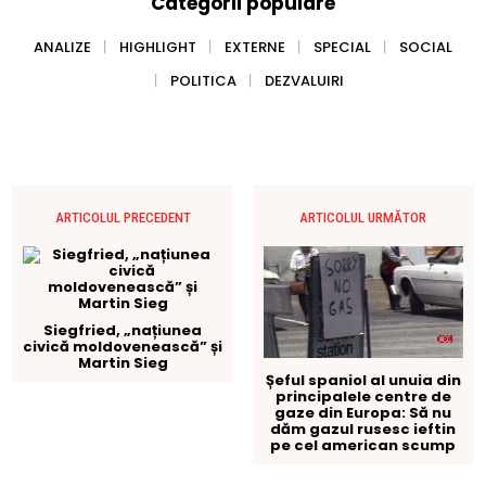
Categorii populare
ANALIZE
HIGHLIGHT
EXTERNE
SPECIAL
SOCIAL
POLITICA
DEZVALUIRI
ARTICOLUL PRECEDENT
ARTICOLUL URMĂTOR
Siegfried, „națiunea
civică moldovenească” și
Martin Sieg
Șeful spaniol al unuia din
principalele centre de
gaze din Europa: Să nu
dăm gazul rusesc ieftin
pe cel american scump