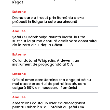
Regat
Externe
Drona care a trecut prin România și s-a
prăbușit in Bulgaria este ucraineană
Analize
Șeful CJ Dâmbovița anunță lucrări in ritm
susținut la prima centură ocolitoare construită
de la zero din județ la Găești
Externe
Cofondatorul Wikipedia: A devenit un
instrument de propagandă al CIA
Externe
Oficial american: Ucraina s-a angajat să nu
mai atace exportul de petrol kazah, care
asigură 60% din necesarul României
Analize
Americanii caută un lider colaboraționist
pentru Cuba: 2 s-au întâlnit cu șeful CIA