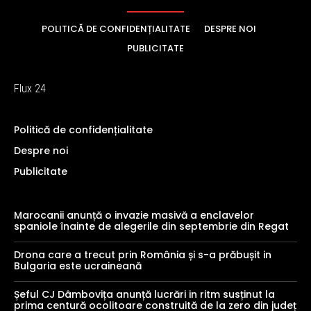
POLITICĂ DE CONFIDENȚIALITATE
DESPRE NOI
PUBLICITATE
Flux 24
Politică de confidențialitate
Despre noi
Publicitate
Marocanii anunță o invazie masivă a enclavelor
spaniole înainte de alegerile din septembrie din Regat
Drona care a trecut prin România și s-a prăbușit in
Bulgaria este ucraineană
Șeful CJ Dâmbovița anunță lucrări in ritm susținut la
prima centură ocolitoare construită de la zero din județ