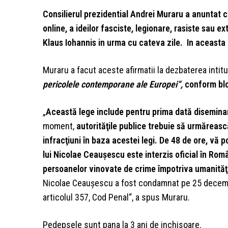
Consilierul prezidential Andrei Muraru a anuntat c
online, a ideilor fasciste, legionare, rasiste sau e
Klaus Iohannis in urma cu cateva zile. In aceasta 
Muraru a facut aceste afirmatii la dezbaterea intit
pericolele contemporane ale Europei“,
conform blo
„
Această lege include pentru prima dată diseminar
moment,
autorităţile publice trebuie să urmărească
infracţiuni în baza acestei legi. De 48 de ore, vă p
lui Nicolae Ceauşescu este interzis oficial în Ro
persoanelor vinovate de crime împotriva umanităţi
Nicolae Ceauşescu a fost condamnat pe 25 decembri
articolul 357, Cod Penal“, a spus Muraru.
Pedepsele sunt pana la 3 ani de inchisoare.