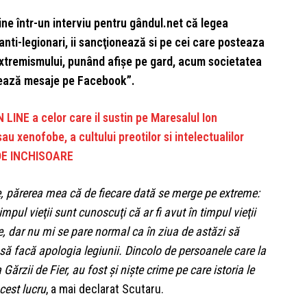
ine într-un interviu pentru gândul.net că legea
anti-legionari, ii sancţionează si pe cei care posteaza
xtremismului, punând afişe pe gard, acum societatea
tează mesaje pe Facebook”.
INE a celor care il sustin pe Maresalul Ion
au xenofobe, a cultului preotilor si intelectualilor
I DE INCHISOARE
e, părerea mea că de fiecare dată se merge pe extreme:
mpul vieţii sunt cunoscuţi că ar fi avut în timpul vieţii
, dar nu mi se pare normal ca în ziua de astăzi să
ă facă apologia legiunii. Dincolo de persoanele care la
ărzii de Fier, au fost şi nişte crime pe care istoria le
cest lucru
, a mai declarat Scutaru.