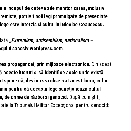
a a inceput de cateva zile monitorizarea, inclusiv
xtremiste, potrivit noii legi promulgate de presedinte
lege este interzis si cultul lui Nicolae Ceausescu.
ulată
„Extremism, antisemitism, nationalism –
gului saccsiv.wordpress.com.
ea propagandei, prin mijloace electronice
. Din acest
 aceste lucruri şi să identifice acolo unde există
ot spune că, deşi nu s-a observat acest lucru, cultul
mânia pentru că această lege sancţionează cultul
i, de crime de război şi genocid.
După cum ştiţi,
e la Tribunalul Militar Excepţional pentru genocid: