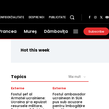
ONFIDENȚIALITATE
DESPRE NOI
PUBLICITATE
Vrancea
Mureș
Dâmbovița
Subscribe
Hot this week
Topics
Mai mult
Externe
Externe
Fostul șef al
Fostul ambasador
Armatei ucrainiene:
ucrainean in SUA
Ucraina și-a epuizat
pus sub acuzare
resursele militare,
pentru îmbogățire