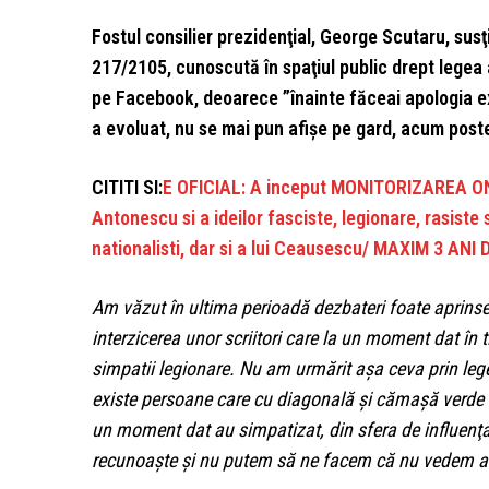
Fostul consilier prezidenţial, George Scutaru, susţ
217/2105, cunoscută în spaţiul public drept legea 
pe Facebook, deoarece ”înainte făceai apologia e
a evoluat, nu se mai pun afişe pe gard, acum pos
CITITI SI:
E OFICIAL: A inceput MONITORIZAREA ON L
Antonescu si a ideilor fasciste, legionare, rasiste s
nationalisti, dar si a lui Ceausescu/ MAXIM 3 AN
Am văzut în ultima perioadă dezbateri foate aprins
interzicerea unor scriitori care la un moment dat în ti
simpatii legionare. Nu am urmărit aşa ceva prin lege
existe persoane care cu diagonală şi cămaşă verde s
un moment dat au simpatizat, din sfera de influenţa G
recunoaşte şi nu putem să ne facem că nu vedem a