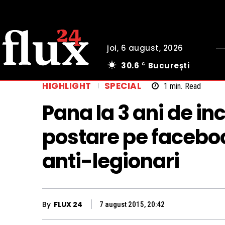
joi, 6 august, 2026
30.6
București
C
HIGHLIGHT
SPECIAL
1
min.
Read
Pana la 3 ani de in
postare pe facebook
anti-legionari
By
FLUX 24
7 august 2015, 20:42