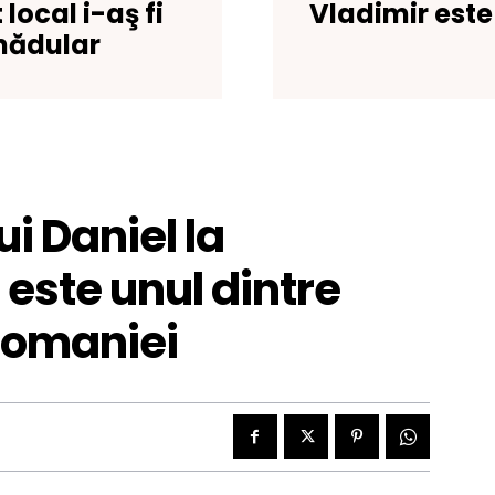
 local i-aş fi
Vladimir este 
mădular