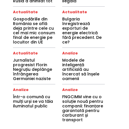
Rusia a anihilat tot
ilegală
Actualitate
Actualitate
Gospodăriile din
Bulgaria
România se află
înregistrează
deja printre cele cu
exporturi de
cel mai mic consum
energie electrică
final de energie pe
fără precedent. De
locuitor din UE
ce?
Actualitate
Analize
Jurnalistul
Modele de
progresist Florin
inteligență
Negruțiu deplânge
artificială au
înfrângerea
încercat să înșele
Germaniei naziste
oamenii
Analize
Analize
Într-o comună cu
FNGCIMM vine cu o
mulți urși se va tăia
soluție nouă pentru
iluminatul public
companii: finanțare
garantată pentru
carburant și
transport