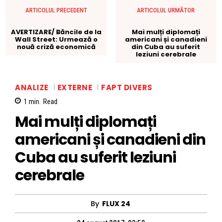
ARTICOLUL PRECEDENT
ARTICOLUL URMĂTOR
AVERTIZARE/ Băncile de la
Mai mulți diplomați
Wall Street: Urmează o
americani și canadieni
nouă criză economică
din Cuba au suferit
leziuni cerebrale