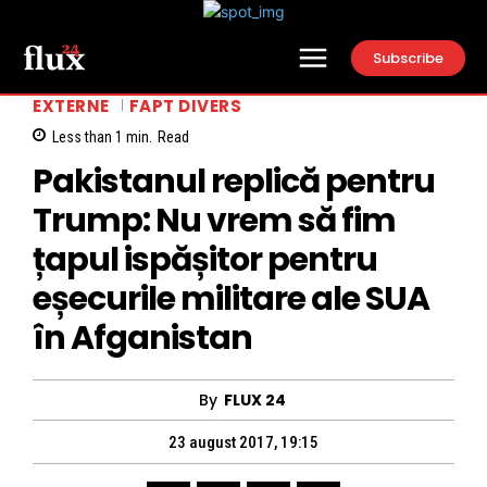
Subscribe
EXTERNE
FAPT DIVERS
Less than 1
min.
Read
Pakistanul replică pentru
Trump: Nu vrem să fim
țapul ispășitor pentru
eșecurile militare ale SUA
în Afganistan
By
FLUX 24
23 august 2017, 19:15