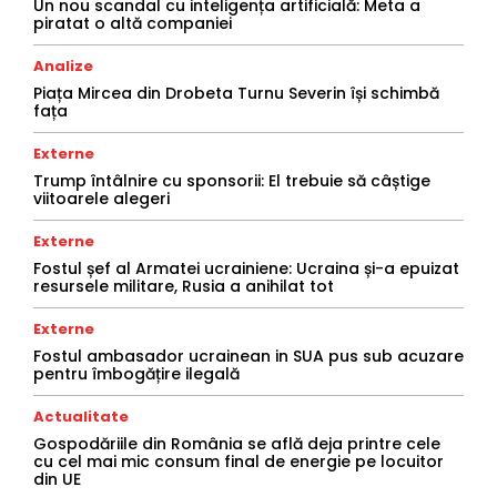
Un nou scandal cu inteligența artificială: Meta a
piratat o altă companiei
Analize
Piața Mircea din Drobeta Turnu Severin își schimbă
fața
Externe
Trump întâlnire cu sponsorii: El trebuie să câștige
viitoarele alegeri
Externe
Fostul șef al Armatei ucrainiene: Ucraina și-a epuizat
resursele militare, Rusia a anihilat tot
Externe
Fostul ambasador ucrainean in SUA pus sub acuzare
pentru îmbogățire ilegală
Actualitate
Gospodăriile din România se află deja printre cele
cu cel mai mic consum final de energie pe locuitor
din UE