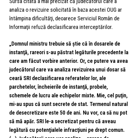
Sursa citată a mai precizat că judecătorul care a
analiza o revizuire solicitată în baza acestei OUG ar
întâmpina dificultăţi, deoarece Serviciul Român de
Informaţii refuză declasificarea interceptărilor.
„Domnul ministru trebuie să ştie că în dosarele de
instanţă, rareori s-au păstrat legăturile precedente la
care am făcut vorbire anterior. Or, ce putere va avea
judecătorul care va analiza revizuirea unui dosar să
ceară SRI declasificarea referatelor lor, ale
parchetelor, încheierile de instanţă, probele,
schemele de lucru ale echipelor mixte. Mie, cel puţin,
mi-au spus că sunt secrete de stat. Termenul natural
de desecretizare este 50 de ani. Nu vor, ca să nu pot
să mă apăr. SRI le-a secretizat pentru că aveau
legătură cu potenţialele infracţiuni pe drept comun.