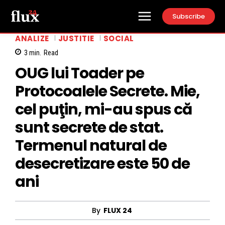
Subscribe
ANALIZE
JUSTITIE
SOCIAL
3
min.
Read
OUG lui Toader pe
Protocoalele Secrete. Mie,
cel puţin, mi-au spus că
sunt secrete de stat.
Termenul natural de
desecretizare este 50 de
ani
By
FLUX 24