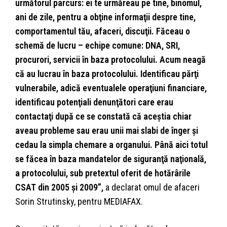
următorul parcurs: ei te urmăreau pe tine, binomul,
ani de zile, pentru a obţine informaţii despre tine,
comportamentul tău, afaceri, discuţii. Făceau o
schemă de lucru – echipe comune: DNA, SRI,
procurori, servicii în baza protocolului. Acum neagă
că au lucrau în baza protocolului. Identificau părţi
vulnerabile, adică eventualele operaţiuni financiare,
identificau potenţiali denunţători care erau
contactaţi după ce se constată că aceştia chiar
aveau probleme sau erau unii mai slabi de înger şi
cedau la simpla chemare a organului. Până aici totul
se făcea în baza mandatelor de siguranţă naţională,
a protocolului, sub pretextul oferit de hotărârile
CSAT din 2005 şi 2009”,
a declarat omul de afaceri
Sorin Strutinsky, pentru MEDIAFAX.