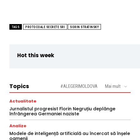
TAGS
PROTOCOALE SECRETE SRI
SORIN STRATINSKY
Hot this week
Topics
#ALEGERIMOLDOVA
Mai mult
Actualitate
Jurnalistul progresist Florin Negruțiu deplânge
înfrângerea Germaniei naziste
Analize
Modele de inteligență artificială au încercat să înșele
oamenii