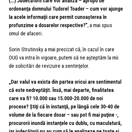
(…) Judecătorii care vor analiza – apropo de
ordonanţa domnului Tudorel Toader – cum vor ajunge
la acele informaţii care permit cunoaşterea în
profunzime a dosarelor respective?”
, a mai spus
omul de afaceri.
Sorin Strutinsky a mai precizat că, în cazul în care
OUG va intra în vigoare, putem să ne aşteptăm la mii
de solicitări de revizuire a sentinţelor.
„Dar valul va exista din partea oricui are sentimentul
că este nedreptăţit. Însă, mai departe, finalitatea
care va fi? 10.000 sau 15.000-20.000 de noi
procese? Ştiţi că în instanţă, pe lângă cele 30-40 de
volume de la fiecare dosar – sau pot fi mai puţine -,
procurorii inundă instanţele cu dublu, cu maculatură,
iar judecătorii nu au cum să le analizeze pe toate şi