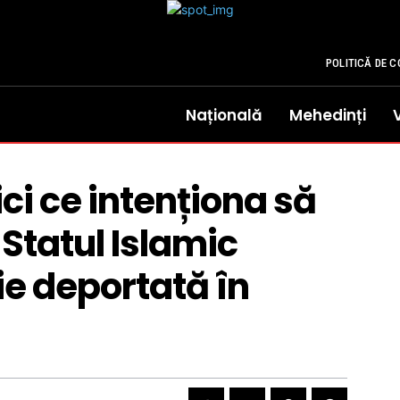
POLITICĂ DE C
Națională
Mehedinți
ici ce intenționa să
 Statul Islamic
fie deportată în