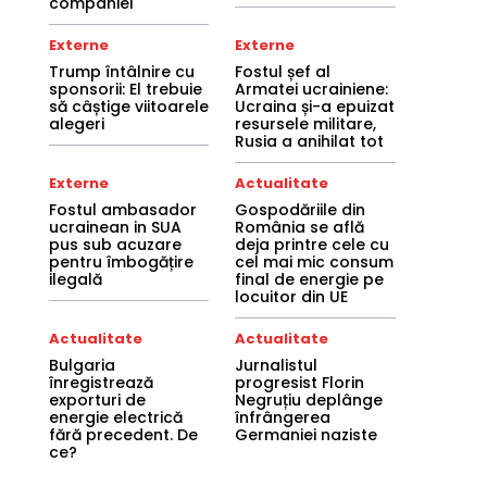
companiei
Externe
Externe
Trump întâlnire cu
Fostul șef al
sponsorii: El trebuie
Armatei ucrainiene:
să câștige viitoarele
Ucraina și-a epuizat
alegeri
resursele militare,
Rusia a anihilat tot
Externe
Actualitate
Fostul ambasador
Gospodăriile din
ucrainean in SUA
România se află
pus sub acuzare
deja printre cele cu
pentru îmbogățire
cel mai mic consum
ilegală
final de energie pe
locuitor din UE
Actualitate
Actualitate
Bulgaria
Jurnalistul
înregistrează
progresist Florin
exporturi de
Negruțiu deplânge
energie electrică
înfrângerea
fără precedent. De
Germaniei naziste
ce?