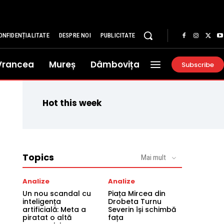
ONFIDENȚIALITATE
DESPRE NOI
PUBLICITATE
Vrancea
Mureș
Dâmbovița
Subscribe
Hot this week
Topics
Mai mult
Analize
Analize
Un nou scandal cu
Piața Mircea din
inteligența
Drobeta Turnu
artificială: Meta a
Severin își schimbă
piratat o altă
fața