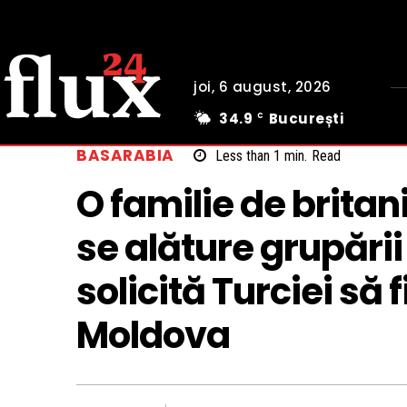
joi, 6 august, 2026
34.9
București
C
BASARABIA
Less than 1
min.
Read
O familie de britan
se alăture grupării
solicită Turciei să 
Moldova