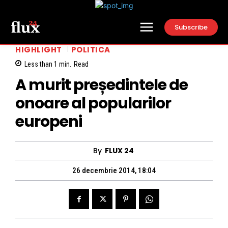
Subscribe
HIGHLIGHT
POLITICA
Less than 1
min.
Read
A murit președintele de
onoare al popularilor
europeni
By
FLUX 24
26 decembrie 2014, 18:04