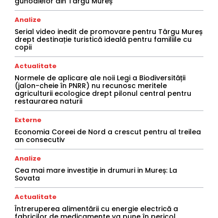
gunoaielor din Târgu Mureș
Analize
Serial video inedit de promovare pentru Târgu Mureș
drept destinație turistică ideală pentru familiile cu
copii
Actualitate
Normele de aplicare ale noii Legi a Biodiversității
(jalon-cheie în PNRR) nu recunosc meritele
agriculturii ecologice drept pilonul central pentru
restaurarea naturii
Externe
Economia Coreei de Nord a crescut pentru al treilea
an consecutiv
Analize
Cea mai mare investiție in drumuri in Mureș: La
Sovata
Actualitate
Întreruperea alimentării cu energie electrică a
fabricilor de medicamente va pune în pericol