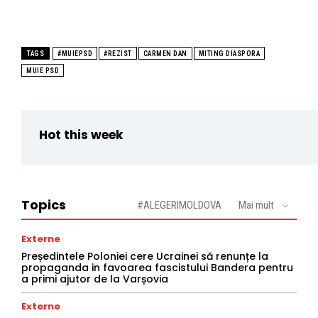
TAGS
#MUIEPSD
#REZIST
CARMEN DAN
MITING DIASPORA
MUIE PSD
Hot this week
Topics
#ALEGERIMOLDOVA
Mai mult
Externe
Președintele Poloniei cere Ucrainei să renunțe la
propaganda in favoarea fascistului Bandera pentru
a primi ajutor de la Varșovia
Externe