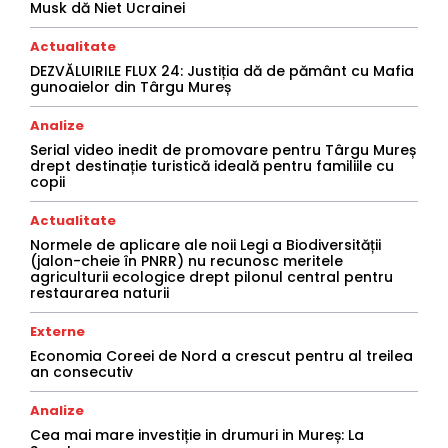
Musk dă Niet Ucrainei
Actualitate
DEZVĂLUIRILE FLUX 24: Justiția dă de pământ cu Mafia
gunoaielor din Târgu Mureș
Analize
Serial video inedit de promovare pentru Târgu Mureș
drept destinație turistică ideală pentru familiile cu
copii
Actualitate
Normele de aplicare ale noii Legi a Biodiversității
(jalon-cheie în PNRR) nu recunosc meritele
agriculturii ecologice drept pilonul central pentru
restaurarea naturii
Externe
Economia Coreei de Nord a crescut pentru al treilea
an consecutiv
Analize
Cea mai mare investiție in drumuri in Mureș: La