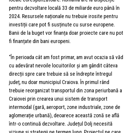
pentru dezvoltare locală 33 de miliarde euro până în
2024. Resursele naționale nu trebuie irosite pentru
investiții care pot fi susținute cu surse europene.
Banii de la buget vor finanța doar proiecte care nu pot
fi finanțate din bani europeni.
“În perioada cât am fost primar, am avut ocazia să văd
cu adevărat nevoile locuitorilor și am gândit câteva
direcții spre care trebuie să se îndrepte întregul
județ, nu doar municipiul Craiova. În primul rând
trebuie reorganizat transportul din zona periurbană a
Craiovei prin crearea unui sistem de transport
intermodal (gară, aeroport, zone industriale, zone de
aglomerație urbană), deoarece această zonă se află
într-o continuă dezvoltare. Județul Dolj necesită
viziune și strategii pe termen lung. Proiectul pe care