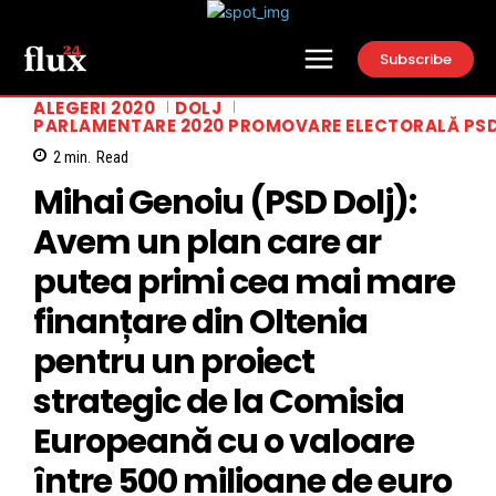
Subscribe
ALEGERI 2020
DOLJ
PARLAMENTARE 2020 PROMOVARE ELECTORALĂ PSD
2
min.
Read
Mihai Genoiu (PSD Dolj):
Avem un plan care ar
putea primi cea mai mare
finanțare din Oltenia
pentru un proiect
strategic de la Comisia
Europeană cu o valoare
între 500 milioane de euro