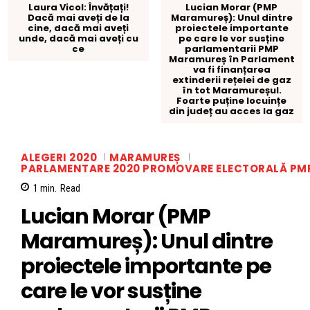
Laura Vicol: Învățați!
Lucian Morar (PMP
Dacă mai aveți de la
Maramureș): Unul dintre
cine, dacă mai aveți
proiectele importante
unde, dacă mai aveți cu
pe care le vor susține
ce
parlamentarii PMP
Maramureș în Parlament
va fi finanțarea
extinderii rețelei de gaz
în tot Maramureșul.
Foarte puține locuințe
din județ au acces la gaz