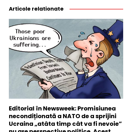
Articole relationate
Editorial în Newsweek: Promisiunea
necondiționată a NATO de a sprijini
Ucraina „atâta timp cât va fi nevoie”
nu are perspective politice. Acest