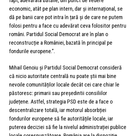
fapt, adevărata bătălie, din punct de vedere
economic, atât pe plan intern, dar și internațional, se
dă pe banii care pot intra în țară și de care ne putem
folosi pentru a face cu adevărat ceva folositor pentru
români. Partidul Social Democrat are în plan o
reconstrucție a României, bazată în principal pe
fondurile europene.”.
Mihail Genoiu și Partidul Social Democrat consideră
că nicio autoritate centrală nu poate știi mai bine
nevoile comunităților locale decât cei care chiar le
păstoresc: primarii sau președintii consiliilor
județene. Astfel, strategia PSD este de a face o
descentralizare totală, iar motorul absorbției
fondurilor europene să fie autoritățile locale, iar
puterea deciziei să fie la nivelul administrației publice
locale corespunzătoare. România are la dispoziție