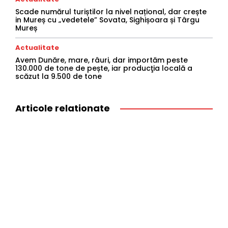
Scade numărul turiștilor la nivel național, dar crește
in Mureș cu „vedetele” Sovata, Sighișoara și Târgu
Mureș
Actualitate
Avem Dunăre, mare, râuri, dar importăm peste
130.000 de tone de pește, iar producţia locală a
scăzut la 9.500 de tone
Articole relationate