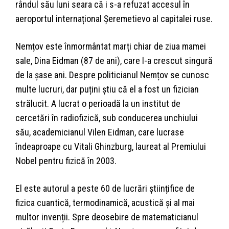
rândul său luni seara că i s-a refuzat accesul în
aeroportul internațional Șeremetievo al capitalei ruse.
Nemțov este înmormântat marți chiar de ziua mamei
sale, Dina Eidman (87 de ani), care l-a crescut singură
de la șase ani. Despre politicianul Nemțov se cunosc
multe lucruri, dar puțini știu că el a fost un fizician
strălucit. A lucrat o perioadă la un institut de
cercetări în radiofizică, sub conducerea unchiului
său, academicianul Vilen Eidman, care lucrase
îndeaproape cu Vitali Ghinzburg, laureat al Premiului
Nobel pentru fizică în 2003.
El este autorul a peste 60 de lucrări științifice de
fizica cuantică, termodinamică, acustică și al mai
multor invenții. Spre deosebire de matematicianul