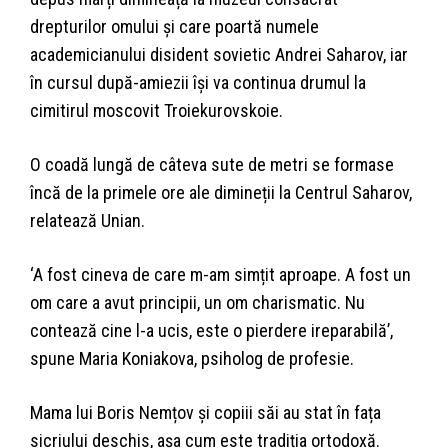
drepturilor omului și care poartă numele
academicianului disident sovietic Andrei Saharov, iar
în cursul după-amiezii își va continua drumul la
cimitirul moscovit Troiekurovskoie.
O coadă lungă de câteva sute de metri se formase
încă de la primele ore ale dimineții la Centrul Saharov,
relatează Unian.
‘A fost cineva de care m-am simțit aproape. A fost un
om care a avut principii, un om charismatic. Nu
contează cine l-a ucis, este o pierdere ireparabilă’,
spune Maria Koniakova, psiholog de profesie.
Mama lui Boris Nemțov și copiii săi au stat în fața
sicriului deschis, așa cum este tradiția ortodoxă.