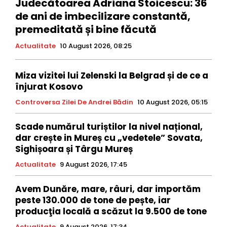
Judecătoarea Adriana Stoicescu: 36
de ani de imbecilizare constantă,
premeditată și bine făcută
Actualitate
10 August 2026, 08:25
Miza vizitei lui Zelenski la Belgrad și de ce a
înjurat Kosovo
Controversa Zilei De Andrei Bădin
10 August 2026, 05:15
Scade numărul turiștilor la nivel național,
dar crește in Mureș cu „vedetele” Sovata,
Sighișoara și Târgu Mureș
Actualitate
9 August 2026, 17:45
Avem Dunăre, mare, râuri, dar importăm
peste 130.000 de tone de pește, iar
producţia locală a scăzut la 9.500 de tone
Actualitate
9 August 2026, 17:34