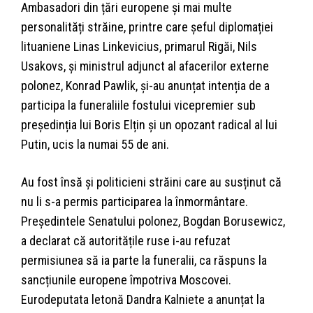
Ambasadori din țări europene și mai multe
personalități străine, printre care șeful diplomației
lituaniene Linas Linkevicius, primarul Rigăi, Nils
Usakovs, și ministrul adjunct al afacerilor externe
polonez, Konrad Pawlik, și-au anunțat intenția de a
participa la funeraliile fostului vicepremier sub
președinția lui Boris Elțin și un opozant radical al lui
Putin, ucis la numai 55 de ani.
Au fost însă și politicieni străini care au susținut că
nu li s-a permis participarea la înmormântare.
Președintele Senatului polonez, Bogdan Borusewicz,
a declarat că autoritățile ruse i-au refuzat
permisiunea să ia parte la funeralii, ca răspuns la
sancțiunile europene împotriva Moscovei.
Eurodeputata letonă Dandra Kalniete a anunțat la