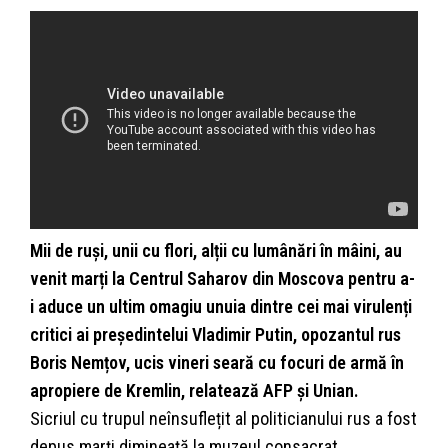
Mii de ruși, unii cu flori, alții cu lumânări în mâini, au
venit marți la Centrul Saharov din Moscova pentru a-
i aduce un ultim omagiu unuia dintre cei mai virulenți
critici ai președintelui Vladimir Putin, opozantul rus
Boris Nemțov, ucis vineri seară cu focuri de armă în
apropiere de Kremlin, relatează AFP și Unian.
Sicriul cu trupul neînsuflețit al politicianului rus a fost
depus marți dimineață la muzeul consacrat