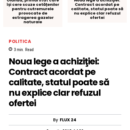
Olanda, primul stat care
Noua lege a achiziţiei:
își cere scuze cetățenilor
Contract acordat pe
pentru cutremurele
calitate, statul poate să
provocate de
nu explice clar refuzul
extragerea gazelor
ofertei
naturale