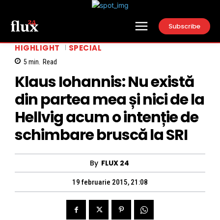
Subscribe
HIGHLIGHT
SPECIAL
5
min.
Read
Klaus Iohannis: Nu există
din partea mea și nici de la
Hellvig acum o intenție de
schimbare bruscă la SRI
By
FLUX 24
19 februarie 2015, 21:08