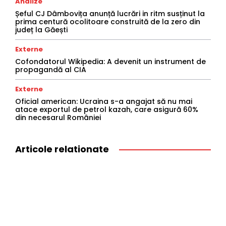
Analize
Șeful CJ Dâmbovița anunță lucrări in ritm susținut la
prima centură ocolitoare construită de la zero din
județ la Găești
Externe
Cofondatorul Wikipedia: A devenit un instrument de
propagandă al CIA
Externe
Oficial american: Ucraina s-a angajat să nu mai
atace exportul de petrol kazah, care asigură 60%
din necesarul României
Articole relationate