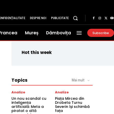
ONFIDENȚIALITATE
DESPRE NOI
PUBLICITATE
Vrancea
Mureș
Dâmbovița
Subscribe
Hot this week
Topics
Mai mult
Analize
Analize
Un nou scandal cu
Piața Mircea din
inteligența
Drobeta Turnu
artificială: Meta a
Severin își schimbă
piratat o altă
fața