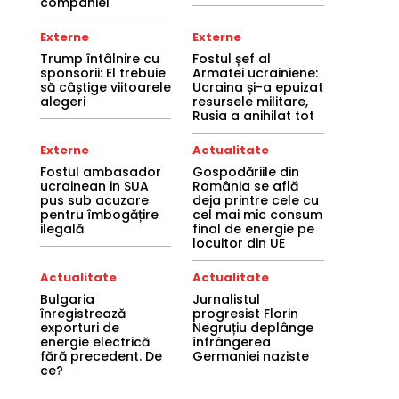
companiei
Externe
Externe
Trump întâlnire cu
Fostul șef al
sponsorii: El trebuie
Armatei ucrainiene:
să câștige viitoarele
Ucraina și-a epuizat
alegeri
resursele militare,
Rusia a anihilat tot
Externe
Actualitate
Fostul ambasador
Gospodăriile din
ucrainean in SUA
România se află
pus sub acuzare
deja printre cele cu
pentru îmbogățire
cel mai mic consum
ilegală
final de energie pe
locuitor din UE
Actualitate
Actualitate
Bulgaria
Jurnalistul
înregistrează
progresist Florin
exporturi de
Negruțiu deplânge
energie electrică
înfrângerea
fără precedent. De
Germaniei naziste
ce?