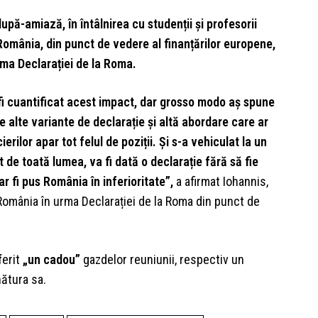
pă-amiază, în întâlnirea cu studenții și profesorii
omânia, din punct de vedere al finanțărilor europene,
 urma Declarației de la Roma.
fi cuantificat acest impact, dar grosso modo aș spune
e alte variante de declarație și altă abordare care ar
ierilor apar tot felul de poziții. Și s-a vehiculat la un
de toată lumea, va fi dată o declarație fără să fie
r fi pus România în inferioritate”,
a afirmat Iohannis,
 România în urma Declarației de la Roma din punct de
erit
„un cadou”
gazdelor reuniunii, respectiv un
nătura sa.