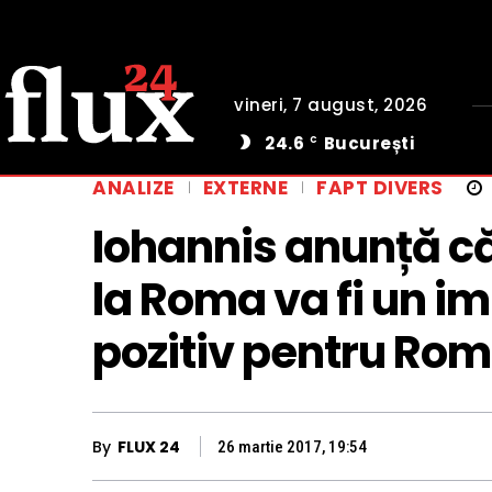
vineri, 7 august, 2026
24.6
București
C
ANALIZE
EXTERNE
FAPT DIVERS
Iohannis anunță c
la Roma va fi un 
pozitiv pentru Ro
By
FLUX 24
26 martie 2017, 19:54