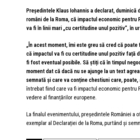
Președintele Klaus Iohannis a declarat, duminică du
români de la Roma, că impactul economic pentru R
va fi în linii mari „cu certitudine unul pozitiv”, în
„În acest moment, îmi este greu să cred că poate 
că impactul va fi cu certitudine unul pozitiv față d
fi fost eventual posibile. Să știți că în timpul negoc
moment dat că dacă nu se ajunge la un text agreat 
semnată și care va conține chestiuni care, poate, a
întrebat fiind care va fi impactul economic pentru
vedere al finanțărilor europene.
La finalul evenimentului, președintele României a of
exemplar al Declarației de la Roma, purtând și sem