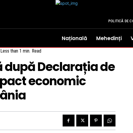
POLITICĂ DE C
Națională
Mehedinți
Less than 1
min.
Read
ă după Declarația de
impact economic
mânia