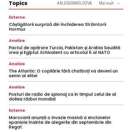
Topics
#ALEGERIMOLDOVA
Mai mult
Externe
Câștigătorii surpriză din închiderea Strâmtorii
Hormuz
Analize
Pactul de apărare Turcia, Pakistan și Arabia Saudită
vrea și Egiptul. Echivalent cu articolul 5 al NATO
Analize
The Atlantic: O copilărie fără chatboți va deveni un
semn al elitei
Analize
Posturi de radio de spionaj ca in timpul celui de al
doilea război mondial
Externe
Marocanii anunță o invazie masivă a enclavelor
spaniole înainte de alegerile din septembrie din
Regat