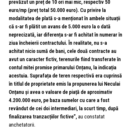
prevăzut un preț de 10 ori mai mic, respectiv 50
euro/mp (preț total 50.000 euro). Cu privire la
modalitatea de plată s-a menționat în ambele situații
că s-ar fi plătit un avans de 5.000 euro la o dată
neprecizată, iar diferența s-ar fi achitat în numerar în
ziua încheierii contractului. În realitate, nu s-a
achitat nicio sumă de bani, cele două contracte au
avut un caracter fictiv, terenurile fiind transferate în
contul mitei promise primarului Onțanu, la indicația
acestuia. Suprafața de teren respectivă era cuprinsă
în titlul de proprietate emis la propunerea lui Neculai
Onțanu și avea o valoare de piață de aproximativ
4.200.000 euro, pe baza sumelor cu care a fost
revândut de cei doi intermediari, la scurt timp, după
finalizarea tranzacțiilor fictive”,
au constatat
anchetatorii.