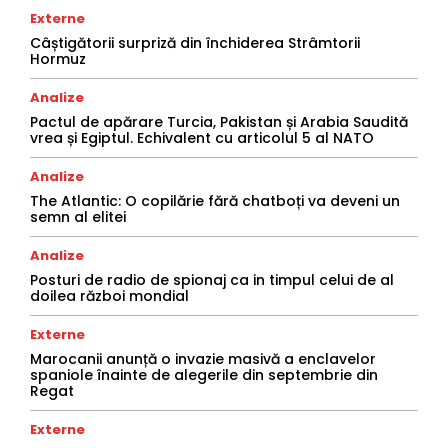
Externe
Câștigătorii surpriză din închiderea Strâmtorii
Hormuz
Analize
Pactul de apărare Turcia, Pakistan și Arabia Saudită
vrea și Egiptul. Echivalent cu articolul 5 al NATO
Analize
The Atlantic: O copilărie fără chatboți va deveni un
semn al elitei
Analize
Posturi de radio de spionaj ca in timpul celui de al
doilea război mondial
Externe
Marocanii anunță o invazie masivă a enclavelor
spaniole înainte de alegerile din septembrie din
Regat
Externe