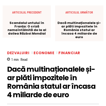
ARTICOLUL PRECEDENT
ARTICOLUL URMĂTOR
Scandalul untului în
Dacă multinaționalele și-
Franța: O criză
ar plăti impozitele în
nemaîntâlnită de la al
România statul ar
doilea Război Mondial
încasa 4 miliarde de
euro