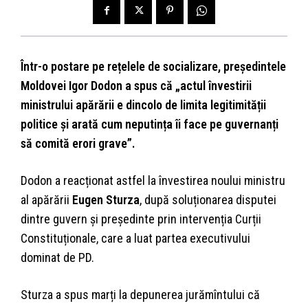
Într-o postare pe rețelele de socializare, președintele
Moldovei Igor Dodon a spus că „actul învestirii
ministrului apărării e dincolo de limita legitimității
politice și arată cum neputința îi face pe guvernanți
să comită erori grave”.
Dodon a reacționat astfel la învestirea noului ministru
al apărării
Eugen Sturza
, după soluționarea disputei
dintre guvern și președinte prin intervenția Curții
Constituționale, care a luat partea executivului
dominat de PD.
Sturza a spus marți la depunerea jurămîntului că