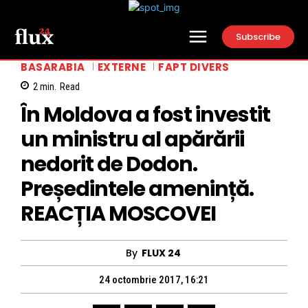
Subscribe
BASARABIA
EXTERNE
FAPT DIVERS
2
min.
Read
În Moldova a fost investit
un ministru al apărării
nedorit de Dodon.
Președintele amenință.
REACȚIA MOSCOVEI
By
FLUX 24
24 octombrie 2017, 16:21