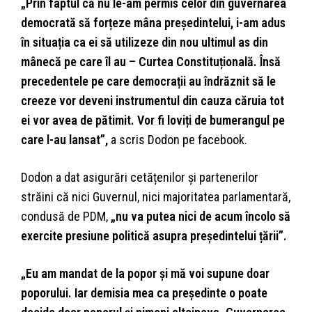
„Prin faptul că nu le-am permis celor din guvernarea
democrată să forțeze mâna președintelui, i-am adus
în situația ca ei să utilizeze din nou ultimul as din
mânecă pe care îl au – Curtea Constituțională. Însă
precedentele pe care democrații au îndrăznit să le
creeze vor deveni instrumentul din cauza căruia tot
ei vor avea de pătimit. Vor fi loviți de bumerangul pe
care l-au lansat”,
a scris Dodon pe facebook.
Dodon a dat asigurări cetățenilor și partenerilor
străini că nici Guvernul, nici majoritatea parlamentară,
condusă de PDM,
„nu va putea nici de acum încolo să
exercite presiune politică asupra președintelui țării”.
„Eu am mandat de la popor și mă voi supune doar
poporului. Iar demisia mea ca președinte o poate