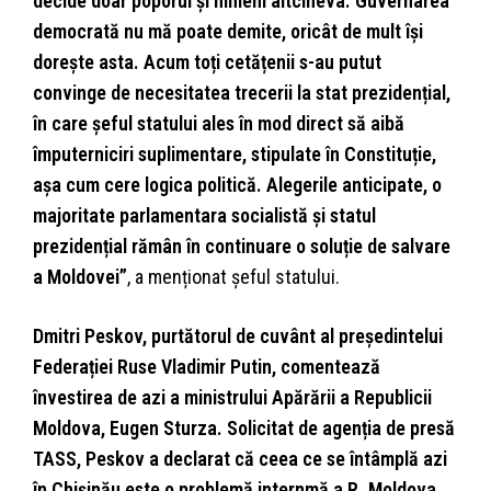
decide doar poporul și nimeni altcineva. Guvernarea
democrată nu mă poate demite, oricât de mult își
dorește asta. Acum toți cetățenii s-au putut
convinge de necesitatea trecerii la stat prezidențial,
în care șeful statului ales în mod direct să aibă
împuterniciri suplimentare, stipulate în Constituție,
așa cum cere logica politică. Alegerile anticipate, o
majoritate parlamentara socialistă și statul
prezidențial rămân în continuare o soluție de salvare
a Moldovei”
, a menționat șeful statului.
Dmitri Peskov, purtătorul de cuvânt al președintelui
Federației Ruse Vladimir Putin, comentează
învestirea de azi a ministrului Apărării a Republicii
Moldova, Eugen Sturza. Solicitat de agenția de presă
TASS, Peskov a declarat că ceea ce se întâmplă azi
în Chișinău este o problemă internmă a R. Moldova,