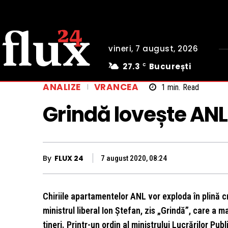
vineri, 7 august, 2026
27.3
București
C
ANALIZE
VRANCEA
1
min.
Read
Grindă lovește ANL
By
FLUX 24
7 august 2020, 08:24
Chiriile apartamentelor ANL vor exploda în plină 
ministrul liberal Ion Ștefan, zis „Grindă”, care a
tineri. Printr-un ordin al ministrului Lucrărilor Pu