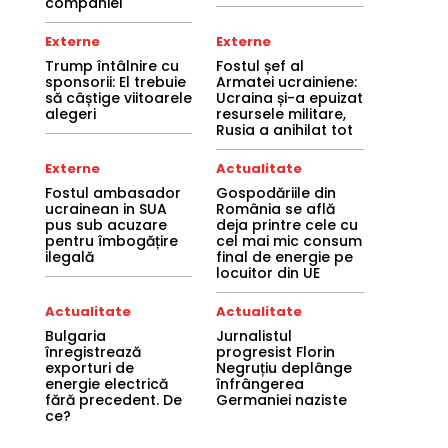
companiei
Externe
Externe
Trump întâlnire cu
Fostul șef al
sponsorii: El trebuie
Armatei ucrainiene:
să câștige viitoarele
Ucraina și-a epuizat
alegeri
resursele militare,
Rusia a anihilat tot
Externe
Actualitate
Fostul ambasador
Gospodăriile din
ucrainean in SUA
România se află
pus sub acuzare
deja printre cele cu
pentru îmbogățire
cel mai mic consum
ilegală
final de energie pe
locuitor din UE
Actualitate
Actualitate
Bulgaria
Jurnalistul
înregistrează
progresist Florin
exporturi de
Negruțiu deplânge
energie electrică
înfrângerea
fără precedent. De
Germaniei naziste
ce?