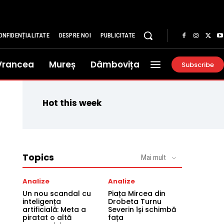
ONFIDENȚIALITATE
DESPRE NOI
PUBLICITATE
Vrancea
Mureș
Dâmbovița
Subscribe
Hot this week
Topics
Mai mult
Analize
Analize
Un nou scandal cu
Piața Mircea din
inteligența
Drobeta Turnu
artificială: Meta a
Severin își schimbă
piratat o altă
fața