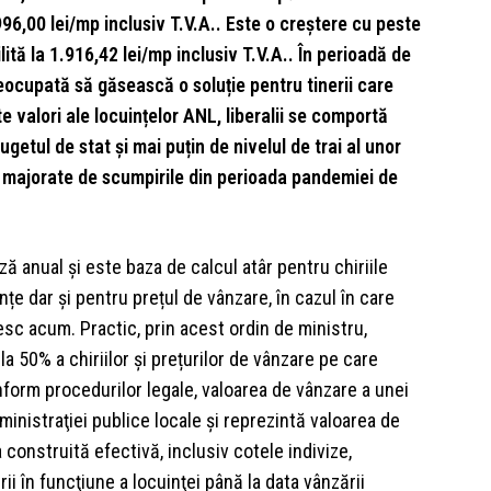
996,00 lei/mp inclusiv T.V.A.. Este o creștere cu peste
ită la 1.916,42 lei/mp inclusiv T.V.A.. În perioadă de
eocupată să găsească o soluție pentru tinerii care
e valori ale locuințelor ANL, liberalii se comportă
getul de stat și mai puțin de nivelul de trai al unor
i majorate de scumpirile din perioada pandemiei de
ă anual și este baza de calcul atâr pentru chiriile
nțe dar și pentru prețul de vânzare, în cazul în care
sc acum. Practic, prin acest ordin de ministru,
 la 50% a chiriilor și prețurilor de vânzare pe care
conform procedurilor legale, valoarea de vânzare a unei
ministraţiei publice locale şi reprezintă valoarea de
 construită efectivă, inclusiv cotele indivize,
i în funcţiune a locuinţei până la data vânzării