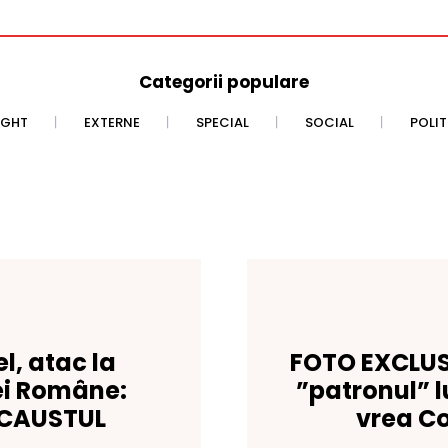
Categorii populare
IGHT
EXTERNE
SPECIAL
SOCIAL
POLI
el, atac la
FOTO EXCLUSI
ei Române:
”patronul” l
OCAUSTUL
vrea Co