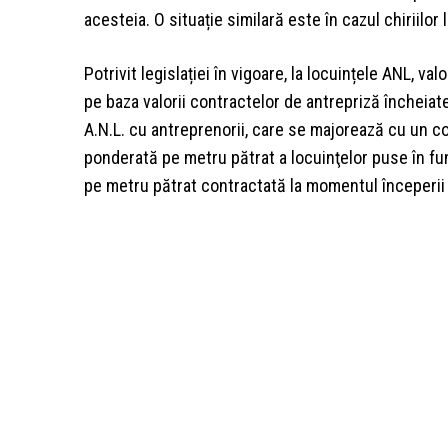
acesteia. O situație similară este în cazul chiriilor
Potrivit legislației în vigoare, la locuințele ANL, 
pe baza valorii contractelor de antrepriză încheiate, 
A.N.L. cu antreprenorii, care se majorează cu un co
ponderată pe metru pătrat a locuinţelor puse în fu
pe metru pătrat contractată la momentul începerii 