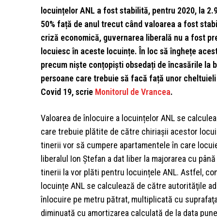
locuințelor ANL a fost stabilită, pentru 2020, la 2.
50% față de anul trecut când valoarea a fost stabil
criză economică, guvernarea liberală nu a fost pr
locuiesc în aceste locuințe. În loc să înghețe acest
precum niște conțopiști obsedați de încasările la bu
persoane care trebuie să facă față unor cheltuiel
Covid 19, scrie
Monitorul de Vrancea
.
Valoarea de înlocuire a locuințelor ANL se calculeaz
care trebuie plătite de către chiriașii acestor locui
tinerii vor să cumpere apartamentele în care locuie
liberalul Ion Ștefan a dat liber la majorarea cu până
tinerii la vor plăti pentru locuințele ANL. Astfel, 
locuințe ANL se calculează de către autorităţile ad
înlocuire pe metru pătrat, multiplicată cu suprafaţa
diminuată cu amortizarea calculată de la data puneri