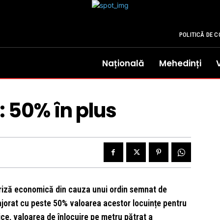
POLITICĂ DE C
Națională
Mehedinți
: 50% în plus
criză economică din cauza unui ordin semnat de
 majorat cu peste 50% valoarea acestor locuințe pentru
blice, valoarea de înlocuire pe metru pătrat a