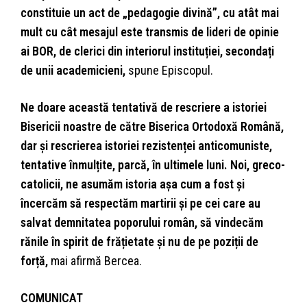
constituie un act de „pedagogie divină”, cu atât mai
mult cu cât mesajul este transmis de lideri de opinie
ai BOR, de clerici din interiorul instituției, secondați
de unii academicieni,
spune Episcopul.
Ne doare această tentativă de rescriere a istoriei
Bisericii noastre de către Biserica Ortodoxă Română,
dar și rescrierea istoriei rezistenței anticomuniste,
tentative înmulțite, parcă, în ultimele luni. Noi, greco-
catolicii, ne asumăm istoria așa cum a fost și
încercăm să respectăm martirii și pe cei care au
salvat demnitatea poporului român, să vindecăm
rănile în spirit de frățietate și nu de pe poziții de
forță,
mai afirmă Bercea.
COMUNICAT