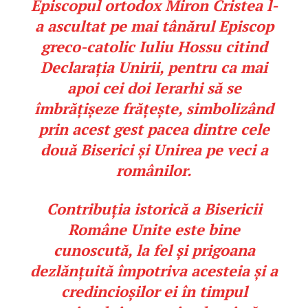
Episcopul ortodox Miron Cristea l-
a ascultat pe mai tânărul Episcop
greco-catolic Iuliu Hossu citind
Declarația Unirii, pentru ca mai
apoi cei doi Ierarhi să se
îmbrățișeze frățește, simbolizând
prin acest gest pacea dintre cele
două Biserici și Unirea pe veci a
românilor.
Contribuția istorică a Bisericii
Române Unite este bine
cunoscută, la fel și prigoana
dezlănțuită împotriva acesteia și a
credincioșilor ei în timpul