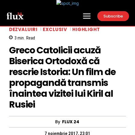
Subscribe
DEZVALUIRI
EXCLUSIV
HIGHLIGHT
3
min.
Read
Greco Catolicii acuză
Biserica Ortodoxă că
rescrie Istoria: Un film de
propagandă transmis
înaintea vizitei lui Kiril al
Rusiei
By
FLUX 24
7 noiembrie 2017, 23:01