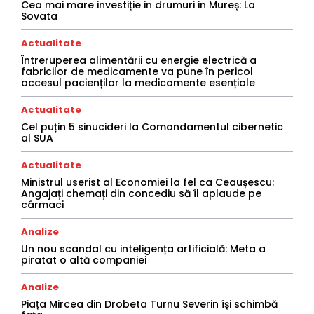
Cea mai mare investiție in drumuri in Mureș: La
Sovata
Actualitate
Întreruperea alimentării cu energie electrică a
fabricilor de medicamente va pune în pericol
accesul pacienților la medicamente esențiale
Actualitate
Cel puțin 5 sinucideri la Comandamentul cibernetic
al SUA
Actualitate
Ministrul userist al Economiei la fel ca Ceaușescu:
Angajați chemați din concediu să îl aplaude pe
cârmaci
Analize
Un nou scandal cu inteligența artificială: Meta a
piratat o altă companiei
Analize
Piața Mircea din Drobeta Turnu Severin își schimbă