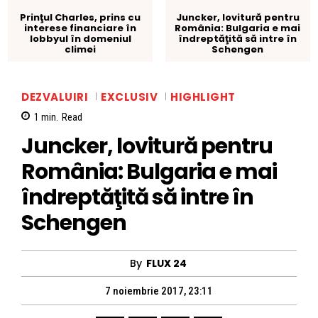
Prinţul Charles, prins cu
Juncker, lovitură pentru
interese financiare în
România: Bulgaria e mai
lobbyul în domeniul
îndreptăţită să intre în
climei
Schengen