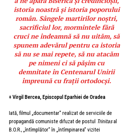
a ne apăra Biserica și credincioșii,
istoria noastră și istoria poporului
român. Sângele martirilor noștri,
sacrificiul lor, mormintele fără
cruci ne îndeamnă să nu uităm, să
spunem adevărul pentru ca istoria
să nu se mai repete, să nu atacăm
pe nimeni ci să pășim cu
demnitate în Centenarul Unirii
împreună cu frații ortodocși.
+ Virgil Bercea, Episcopul Eparhiei de Oradea
Iată, filmul „documentar” realizat de serviciile de
propagandă comuniste difuzat de postul
Trinitas
al
B.O.R., „întîmplător” în „întîmpinarea” vizitei