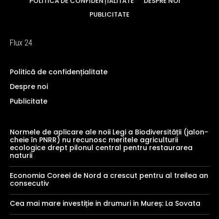
POLITICĂ DE CONFIDENȚIALITATE
DESPRE NOI
PUBLICITATE
Flux 24
Politică de confidențialitate
Despre noi
Publicitate
Normele de aplicare ale noii Legi a Biodiversității (jalon-
cheie în PNRR) nu recunosc meritele agriculturii
ecologice drept pilonul central pentru restaurarea
naturii
Economia Coreei de Nord a crescut pentru al treilea an
consecutiv
Cea mai mare investiție in drumuri in Mureș: La Sovata