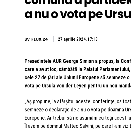
comună a partidel
a nu o vota pe Urs
By
FLUX 24
27 aprilie 2024, 17:13
Preşedintele AUR George Simion a propus, la Conf
care a avut loc, sâmbătă la Palatul Parlamentului,
cele 27 de ţări ale Uniunii Europene să semneze o
vota pe Ursula von der Leyen pentru un nou manda
„Aş propune, la sfârşitul acestei conferinţe, ca toa
semneze o declaraţie de a nu o vota pe doamna Ur
Europene. Ar trebui să ne asumăm cu toţii acest luc
Îl avem pe domnul Matteo Salvini, pe care l-am viz