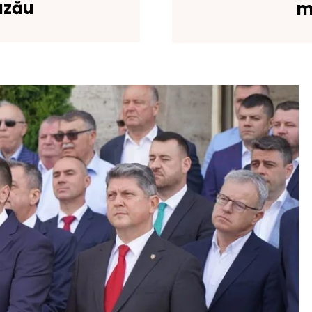
uzău
m