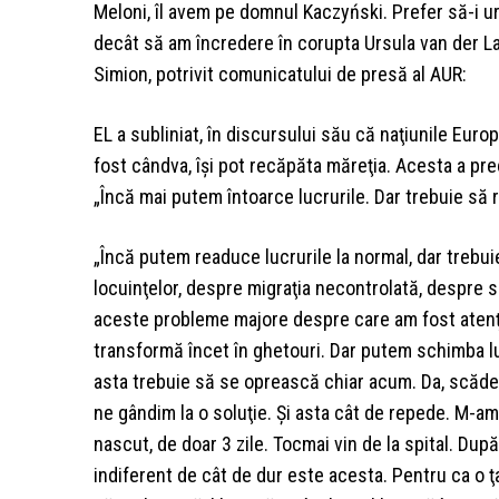
Meloni, îl avem pe domnul Kaczyński. Prefer să-i urme
decât să am încredere în corupta Ursula van der La
Simion, potrivit comunicatului de presă al AUR:
EL a subliniat, în discursului său că naţiunile Europe
fost cândva, îşi pot recăpăta măreţia. Acesta a pr
„Încă mai putem întoarce lucrurile. Dar trebuie să 
„Încă putem readuce lucrurile la normal, dar trebuie
locuinţelor, despre migraţia necontrolată, despre s
aceste probleme majore despre care am fost atenţion
transformă încet în ghetouri. Dar putem schimba lucr
asta trebuie să se oprească chiar acum. Da, scăder
ne gândim la o soluţie. Şi asta cât de repede. M-am
nascut, de doar 3 zile. Tocmai vin de la spital. După 
indiferent de cât de dur este acesta. Pentru ca o ţa