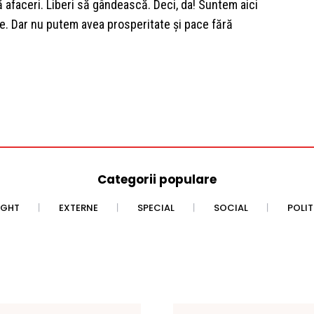
ă afaceri. Liberi să gândească. Deci, da! Suntem aici
ce. Dar nu putem avea prosperitate şi pace fără
Categorii populare
IGHT
EXTERNE
SPECIAL
SOCIAL
POLI