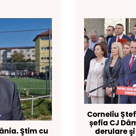
Corneliu Ște
șefia CJ Dâ
ânia. Ştim cu
derulare şi