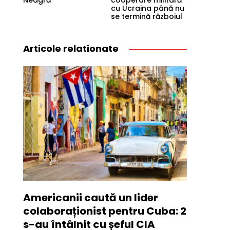
Neagră
cooperare militară
cu Ucraina până nu
se termină războiul
Articole relationate
Americanii caută un lider
colaboraționist pentru Cuba: 2
s-au întâlnit cu șeful CIA