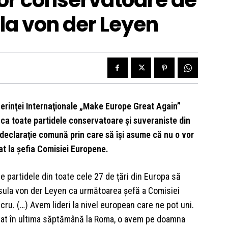
or conservatoare de
ula von der Leyen
erinţei Internaţionale „Make Europe Great Again”
 ca toate partidele conservatoare şi suveraniste din
 declaraţie comună prin care să îşi asume că nu o vor
t la şefia Comisiei Europene.
te partidele din toate cele 27 de ţări din Europa să
sula von der Leyen ca următoarea şefă a Comisiei
ru. (…) Avem lideri la nivel european care ne pot uni.
itat în ultima săptămână la Roma, o avem pe doamna