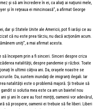
z şi să am încredere în ei, ca aliaţi ai naţiunii mele,
yer şi în reţeaua ei mincinoasă”, a afirmat George
i, dar şi Statele Unite ale Americii, pot fi iarăşi ce au
ecizat că nu este prea târziu, nu dacă acţionăm acum.
rămânem uniţi”, a mai afirmat acesta.
 să începem prin a fi sinceri. Sinceri despre criza
căderea natalităţii, despre pandemie şi război. Toate
aţi în ultimii câţiva ani. Da, oraşele noastre se
urile. Da, suntem inundaţi de imigranţi ilegali. Iar
ea natalităţii este o problemă majoră. Şi trebuie să
 gandit si solutia mea este ca am un baietel nou
ani şi ani în care au fost minţiţi, oamenii vor adevărul,
ră să prospere, oamenii ei trebuie să fie liberi. Liberi