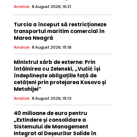
Analize
8 August 2026, 16:21
Turcia a început să restricționeze
transportul maritim comercial în
Marea Neagră
Analize
8 August 2026, 15:18
Ministrul sârb de externe: Prin
întâlnirea cu Zelenski, „Vučić își
îndeplinește obligațiile față de
cetățeni prin protejarea Kosovo și
Metohijei”
Analize
8 August 2026, 15:13
40 milioane de euro pentru
„Extindere și consolidare a
Sistemului de Management
Integrat al Deșeurilor Solide în