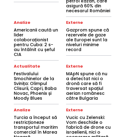
petrol kazah, care
asigură 60% din
necesarul României
Analize
Externe
Americanii caută un
Gazprom spune că
lider
rezervele de gaze
colaboraționist
ale Europei sunt la
pentru Cuba: 2 s-
niveluri minime
au întâlnit cu șeful
record
CIA
Actualitate
Externe
Festivalului
MApN spune că nu
Smochinelor de la
a detectat nici o
Svinița: Olimpul
dronă care să fi
Clisurii, Capri, Baba
traversat spațiul
Novac, Phoenix și
aerian românesc
Moody Blues
către Bulgaria
Analize
Externe
Turcia a început să
Vucic cu Zelenski:
restricționeze
Vom deschide o
transportul maritim
fabrică de drone cu
comercial în Marea
israelienii, nici o