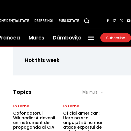
ONFIDENȚIALITATE
DESPRE NOI
PUBLICITATE
Vrancea
Mureș
Dâmbovița
Subscribe
Hot this week
Topics
Mai mult
Externe
Externe
Cofondatorul
Oficial american:
Wikipedia: A devenit
Ucraina s-a
un instrument de
angajat să nu mai
propagandă al CIA
atace exportul de