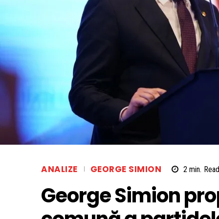
ANALIZE
GEORGE SIMION
2
min.
Rea
George Simion pro