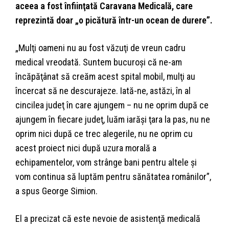
aceea a fost înfiinţată Caravana Medicală, care
reprezintă doar „o picătură într-un ocean de durere”.
„Mulţi oameni nu au fost văzuţi de vreun cadru
medical vreodată. Suntem bucuroşi că ne-am
încăpăţânat să creăm acest spital mobil, mulţi au
încercat să ne descurajeze. Iată-ne, astăzi, în al
cincilea judeţ în care ajungem – nu ne oprim după ce
ajungem în fiecare judeţ, luăm iarăşi ţara la pas, nu ne
oprim nici după ce trec alegerile, nu ne oprim cu
acest proiect nici după uzura morală a
echipamentelor, vom strânge bani pentru altele şi
vom continua să luptăm pentru sănătatea românilor”,
a spus George Simion.
El a precizat că este nevoie de asistenţă medicală