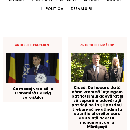
POLITICA
DEZVALUIRI
ARTICOLUL PRECEDENT
ARTICOLUL URMĂTOR
Ciucă: De fiecare dată
Ce mesaj vrea să le
când vrem să înţelegem
transmită Hellvig
patriotismul adevărat şi
sereiștilor
să separăm adevăraţii
patrioţi de falşii patrioţi,
trebuie să ne gândim la
sacrificiul eroilor care
dau viaţă acestui
monument de la
Mărăşeşti