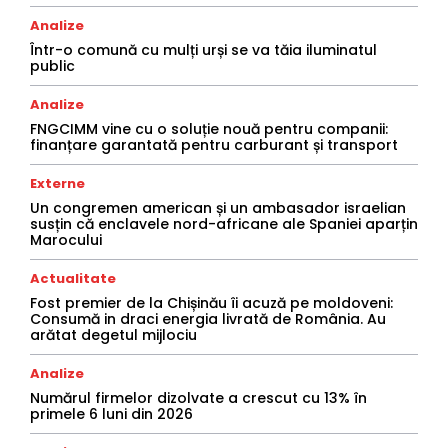
Analize
Într-o comună cu mulți urși se va tăia iluminatul
public
Analize
FNGCIMM vine cu o soluție nouă pentru companii:
finanțare garantată pentru carburant și transport
Externe
Un congremen american și un ambasador israelian
susțin că enclavele nord-africane ale Spaniei aparțin
Marocului
Actualitate
Fost premier de la Chișinău îi acuză pe moldoveni:
Consumă in draci energia livrată de România. Au
arătat degetul mijlociu
Analize
Numărul firmelor dizolvate a crescut cu 13% în
primele 6 luni din 2026