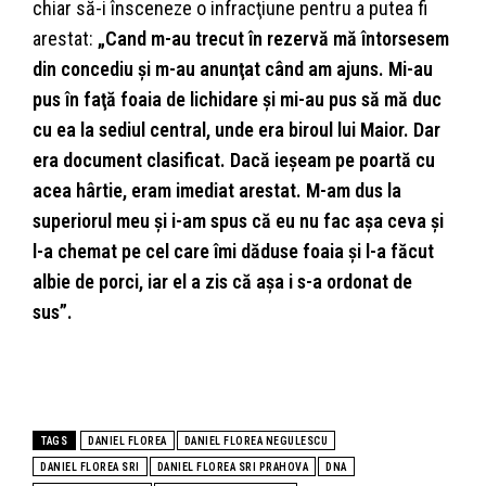
chiar să-i însceneze o infracţiune pentru a putea fi
arestat:
„Cand m-au trecut în rezervă mă întorsesem
din concediu şi m-au anunţat când am ajuns. Mi-au
pus în faţă foaia de lichidare şi mi-au pus să mă duc
cu ea la sediul central, unde era biroul lui Maior. Dar
era document clasificat. Dacă ieşeam pe poartă cu
acea hârtie, eram imediat arestat. M-am dus la
superiorul meu şi i-am spus că eu nu fac aşa ceva şi
l-a chemat pe cel care îmi dăduse foaia şi l-a făcut
albie de porci, iar el a zis că aşa i s-a ordonat de
sus”.
TAGS
DANIEL FLOREA
DANIEL FLOREA NEGULESCU
DANIEL FLOREA SRI
DANIEL FLOREA SRI PRAHOVA
DNA