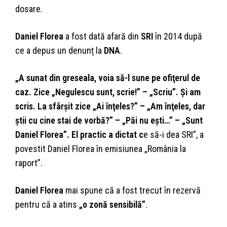
dosare.
Daniel Florea
a fost dată afară din
SRI
în 2014 după
ce a depus un denunț la
DNA
.
„A sunat din greseala, voia să-l sune pe ofiţerul de
caz. Zice „Negulescu sunt, scrie!” – „Scriu”. Şi am
scris. La sfârşit zice „Ai înţeles?” – „Am înţeles, dar
ştii cu cine stai de vorbă?” – „Păi nu eşti…” – „Sunt
Daniel Florea”. El practic a dictat c
e să-i dea SRI”, a
povestit Daniel Florea în emisiunea „România la
raport”.
Daniel Florea
mai spune că a fost trecut în rezervă
pentru că a atins
„o zonă sensibilă”
.