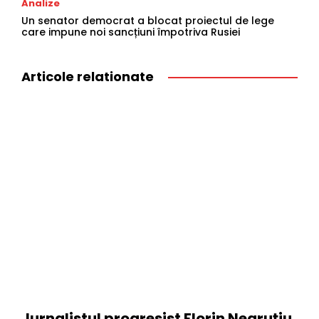
Analize
Un senator democrat a blocat proiectul de lege
care impune noi sancțiuni împotriva Rusiei
Articole relationate
Jurnalistul progresist Florin Negruțiu