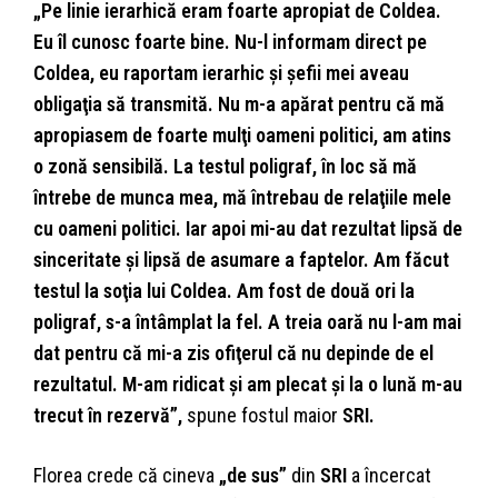
„Pe linie ierarhică eram foarte apropiat de Coldea.
Eu îl cunosc foarte bine. Nu-l informam direct pe
Coldea, eu raportam ierarhic şi şefii mei aveau
obligaţia să transmită. Nu m-a apărat pentru că mă
apropiasem de foarte mulţi oameni politici, am atins
o zonă sensibilă. La testul poligraf, în loc să mă
întrebe de munca mea, mă întrebau de relaţiile mele
cu oameni politici. Iar apoi mi-au dat rezultat lipsă de
sinceritate şi lipsă de asumare a faptelor. Am făcut
testul la soţia lui Coldea. Am fost de două ori la
poligraf, s-a întâmplat la fel. A treia oară nu l-am mai
dat pentru că mi-a zis ofiţerul că nu depinde de el
rezultatul. M-am ridicat şi am plecat şi la o lună m-au
trecut în rezervă”,
spune fostul maior
SRI.
Florea crede că cineva
„de sus”
din
SRI
a încercat