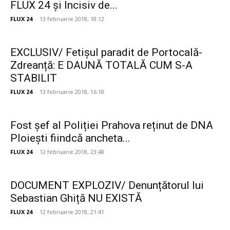
FLUX 24 și Incisiv de...
FLUX 24
-
13 februarie 2018, 18:12
EXCLUSIV/ Fetișul paradit de Portocală-
Zdreanță: E DAUNĂ TOTALĂ CUM S-A
STABILIT
FLUX 24
-
13 februarie 2018, 16:18
Fost șef al Poliției Prahova reținut de DNA
Ploiești fiindcă ancheta...
FLUX 24
-
12 februarie 2018, 23:48
DOCUMENT EXPLOZIV/ Denunțătorul lui
Sebastian Ghiță NU EXISTĂ
FLUX 24
-
12 februarie 2018, 21:41