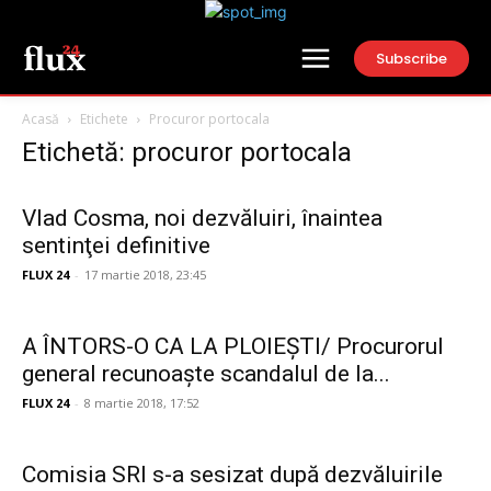
Subscribe
Acasă
Etichete
Procuror portocala
Etichetă: procuror portocala
Vlad Cosma, noi dezvăluiri, înaintea
sentinţei definitive
FLUX 24
-
17 martie 2018, 23:45
A ÎNTORS-O CA LA PLOIEȘTI/ Procurorul
general recunoaște scandalul de la...
FLUX 24
-
8 martie 2018, 17:52
Comisia SRI s-a sesizat după dezvăluirile