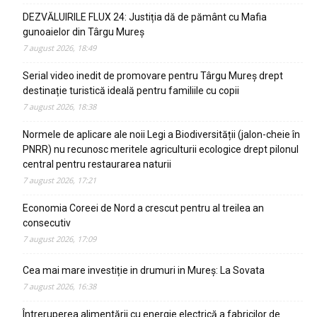
DEZVĂLUIRILE FLUX 24: Justiția dă de pământ cu Mafia
gunoaielor din Târgu Mureș
7 august 2026, 18:49
Serial video inedit de promovare pentru Târgu Mureș drept
destinație turistică ideală pentru familiile cu copii
7 august 2026, 18:38
Normele de aplicare ale noii Legi a Biodiversității (jalon-cheie în
PNRR) nu recunosc meritele agriculturii ecologice drept pilonul
central pentru restaurarea naturii
7 august 2026, 17:21
Economia Coreei de Nord a crescut pentru al treilea an
consecutiv
7 august 2026, 17:09
Cea mai mare investiție in drumuri in Mureș: La Sovata
7 august 2026, 16:38
Întreruperea alimentării cu energie electrică a fabricilor de