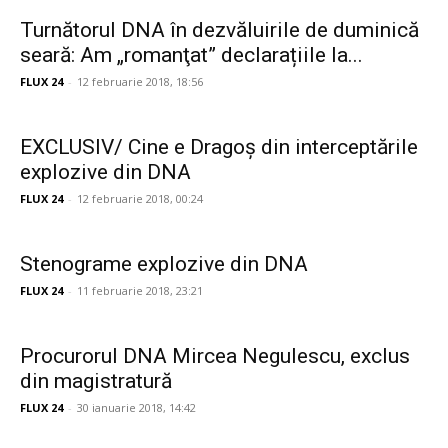
Turnătorul DNA în dezvăluirile de duminică
seară: Am „romanţat” declarațiile la...
FLUX 24
-
12 februarie 2018, 18:56
EXCLUSIV/ Cine e Dragoș din interceptările
explozive din DNA
FLUX 24
-
12 februarie 2018, 00:24
Stenograme explozive din DNA
FLUX 24
-
11 februarie 2018, 23:21
Procurorul DNA Mircea Negulescu, exclus
din magistratură
FLUX 24
-
30 ianuarie 2018, 14:42