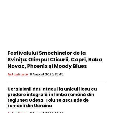
Festivalului Smochinelor de la
Svinița: Olimpul Clisurii, Capri, Baba
Novac, Phoenix și Moody Blues
Actualitate
8 August 2026, 15:45
Ucrainienii dau atacul la unicul liceu cu
predare integrală în limba română din
regiunea Odesa. Țoiu se ascunde de
românii din Ucraina