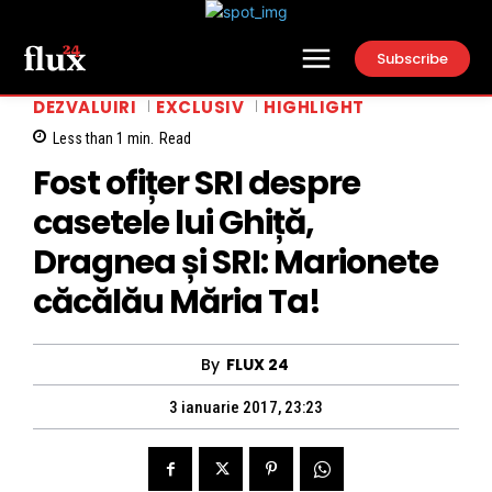
Subscribe
DEZVALUIRI
EXCLUSIV
HIGHLIGHT
Less than 1
min.
Read
Fost ofițer SRI despre
casetele lui Ghiță,
Dragnea și SRI: Marionete
căcălău Măria Ta!
By
FLUX 24
3 ianuarie 2017, 23:23