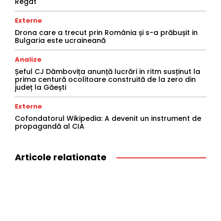
Regat
Externe
Drona care a trecut prin România și s-a prăbușit in
Bulgaria este ucraineană
Analize
Șeful CJ Dâmbovița anunță lucrări in ritm susținut la
prima centură ocolitoare construită de la zero din
județ la Găești
Externe
Cofondatorul Wikipedia: A devenit un instrument de
propagandă al CIA
Articole relationate