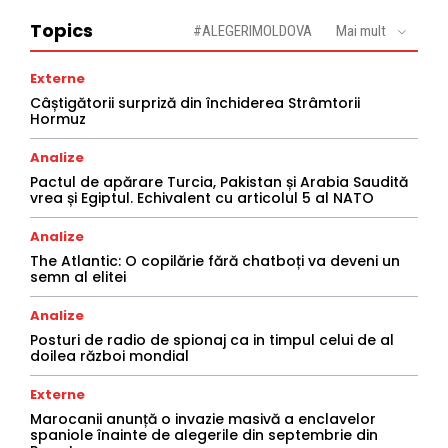
Topics
#ALEGERIMOLDOVA
Mai mult
Externe
Câștigătorii surpriză din închiderea Strâmtorii
Hormuz
Analize
Pactul de apărare Turcia, Pakistan și Arabia Saudită
vrea și Egiptul. Echivalent cu articolul 5 al NATO
Analize
The Atlantic: O copilărie fără chatboți va deveni un
semn al elitei
Analize
Posturi de radio de spionaj ca in timpul celui de al
doilea război mondial
Externe
Marocanii anunță o invazie masivă a enclavelor
spaniole înainte de alegerile din septembrie din