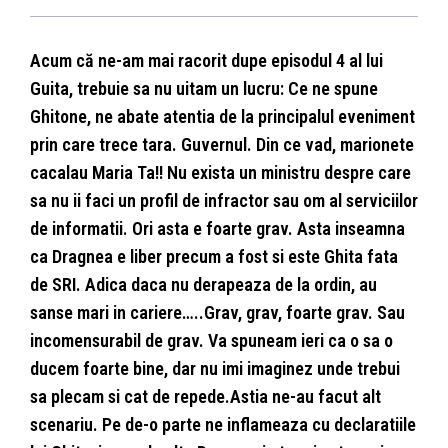
Acum că ne-am mai racorit dupe episodul 4 al lui
Guita, trebuie sa nu uitam un lucru: Ce ne spune
Ghitone, ne abate atentia de la principalul eveniment
prin care trece tara. Guvernul. Din ce vad, marionete
cacalau Maria Ta!!
Nu exista un ministru despre care
sa nu ii faci un profil de infractor sau om al serviciilor
de informatii.
Ori asta e foarte grav. Asta inseamna
ca Dragnea e liber precum a fost si este Ghita fata
de SRI. Adica daca nu derapeaza de la ordin, au
sanse
mari in cariere…..Grav, grav, foarte grav. Sau
incomensurabil de grav. Va spuneam ieri ca o sa o
ducem foarte bine, dar nu imi imaginez unde trebui
sa plecam si cat de repede.Astia ne-au facut alt
scenariu. Pe de-o parte ne inflameaza cu declaratiile