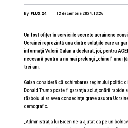
By
FLUX 24
12 decembrie 2024, 13:26
Un fost ofiţer în serviciile secrete ucrainene cons
Ucrainei reprezintă una dintre soluţiile care ar gara
informaţii Valerii Galan a declarat, joi, pentru A
necesară pentru a nu mai prelungi „chinul” unui ţă
trei ani.
Galan consideră că schimbarea regimului politic din 
Donald Trump poate fi garanţia soluţionării rapide a
războiului ar avea consecinţe grave asupra Ucraine
demografic.
„Administraţia lui Biden ne-a ajutat ca pe un bolnav