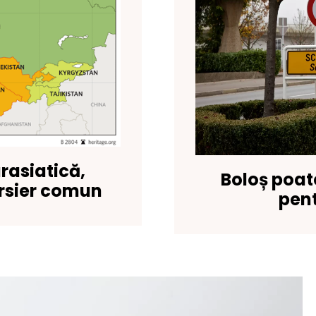
rasiatică,
Boloș poat
rsier comun
pent