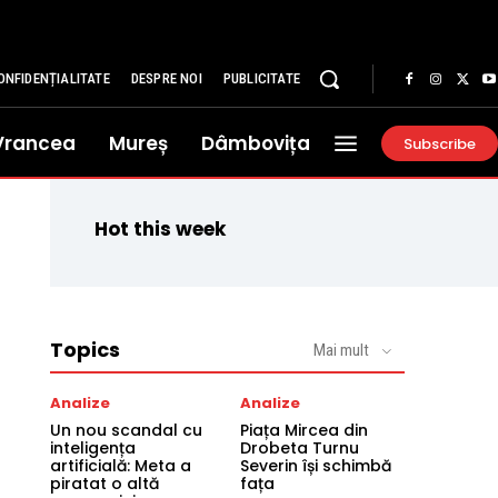
ONFIDENȚIALITATE
DESPRE NOI
PUBLICITATE
Vrancea
Mureș
Dâmbovița
Subscribe
Hot this week
Topics
Mai mult
Analize
Analize
Un nou scandal cu
Piața Mircea din
inteligența
Drobeta Turnu
artificială: Meta a
Severin își schimbă
piratat o altă
fața