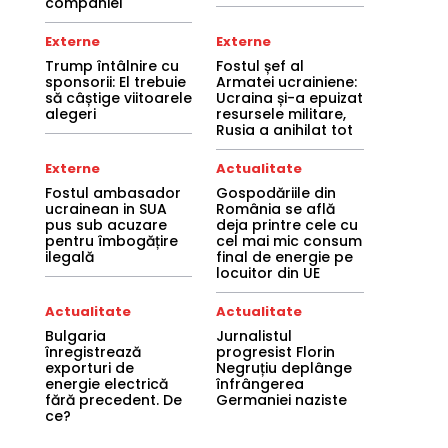
companiei
Externe
Externe
Trump întâlnire cu
Fostul șef al
sponsorii: El trebuie
Armatei ucrainiene:
să câștige viitoarele
Ucraina și-a epuizat
alegeri
resursele militare,
Rusia a anihilat tot
Externe
Actualitate
Fostul ambasador
Gospodăriile din
ucrainean in SUA
România se află
pus sub acuzare
deja printre cele cu
pentru îmbogățire
cel mai mic consum
ilegală
final de energie pe
locuitor din UE
Actualitate
Actualitate
Bulgaria
Jurnalistul
înregistrează
progresist Florin
exporturi de
Negruțiu deplânge
energie electrică
înfrângerea
fără precedent. De
Germaniei naziste
ce?