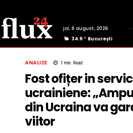
joi, 6 august, 2026
34.9
București
C
ANALIZE
1
min.
Read
Fost ofițer in servi
ucrainiene: „Ampu
din Ucraina va gar
viitor