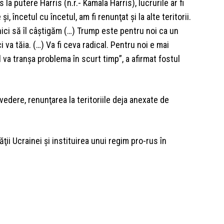
 la putere Harris (n.r.- Kamala Harris), lucrurile ar fi
i, încetul cu încetul, am fi renunţat şi la alte teritorii.
 nici să îl câştigăm (…) Trump este pentru noi ca un
ci va tăia. (…) Va fi ceva radical. Pentru noi e mai
 va tranşa problema în scurt timp”, a afirmat fostul
edere, renunţarea la teritoriile deja anexate de
ăţii Ucrainei şi instituirea unui regim pro-rus în