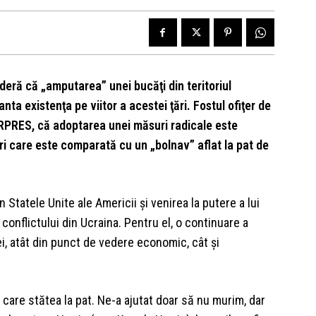
ideră că „amputarea” unei bucăţi din teritoriul
nta existenţa pe viitor a acestei ţări. Fostul ofiţer de
GERPRES, că adoptarea unei măsuri radicale este
ri care este comparată cu un „bolnav” aflat la pat de
Statele Unite ale Americii şi venirea la putere a lui
 conflictului din Ucraina. Pentru el, o continuare a
i, atât din punct de vedere economic, cât şi
 care stătea la pat. Ne-a ajutat doar să nu murim, dar