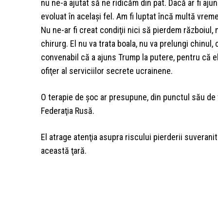
nu ne-a ajutat să ne ridicăm din pat. Dacă ar fi ajuns
evoluat în acelaşi fel. Am fi luptat încă multă vreme ş
Nu ne-ar fi creat condiţii nici să pierdem războiul,
chirurg. El nu va trata boala, nu va prelungi chinul, 
convenabil că a ajuns Trump la putere, pentru că el
ofiţer al serviciilor secrete ucrainene.
O terapie de şoc ar presupune, din punctul său de v
Federaţia Rusă.
El atrage atenţia asupra riscului pierderii suveranit
această ţară.