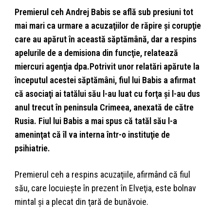
Premierul ceh Andrej Babis se află sub presiuni tot
mai mari ca urmare a acuzaţiilor de răpire şi corupţie
care au apărut în această săptămână, dar a respins
apelurile de a demisiona din funcţie, relatează
miercuri agenţia dpa.Potrivit unor relatări apărute la
începutul acestei săptămâni, fiul lui Babis a afirmat
că asociaţi ai tatălui său l-au luat cu forţa şi l-au dus
anul trecut în peninsula Crimeea, anexată de către
Rusia. Fiul lui Babis a mai spus că tatăl său l-a
ameninţat că îl va interna într-o instituţie de
psihiatrie.
Premierul ceh a respins acuzaţiile, afirmând că fiul
său, care locuieşte în prezent în Elveţia, este bolnav
mintal şi a plecat din ţară de bunăvoie.