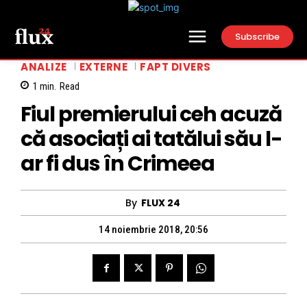
Subscribe
ANALIZE
EXTERNE
FAPT DIVERS
1
min.
Read
Fiul premierului ceh acuză
că asociați ai tatălui său l-
ar fi dus în Crimeea
By
FLUX 24
14 noiembrie 2018, 20:56