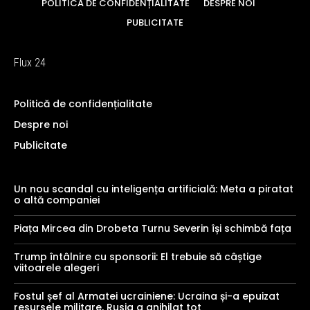
POLITICĂ DE CONFIDENȚIALITATE
DESPRE NOI
PUBLICITATE
Flux 24
Politică de confidențialitate
Despre noi
Publicitate
Un nou scandal cu inteligența artificială: Meta a piratat
o altă companiei
Piața Mircea din Drobeta Turnu Severin își schimbă fața
Trump întâlnire cu sponsorii: El trebuie să câștige
viitoarele alegeri
Fostul șef al Armatei ucrainiene: Ucraina și-a epuizat
resursele militare, Rusia a anihilat tot