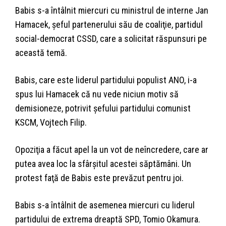
Babis s-a întâlnit miercuri cu ministrul de interne Jan
Hamacek, şeful partenerului său de coaliţie, partidul
social-democrat CSSD, care a solicitat răspunsuri pe
această temă.
Babis, care este liderul partidului populist ANO, i-a
spus lui Hamacek că nu vede niciun motiv să
demisioneze, potrivit şefului partidului comunist
KSCM, Vojtech Filip.
Opoziţia a făcut apel la un vot de neîncredere, care ar
putea avea loc la sfârşitul acestei săptămâni. Un
protest faţă de Babis este prevăzut pentru joi.
Babis s-a întâlnit de asemenea miercuri cu liderul
partidului de extrema dreaptă SPD, Tomio Okamura.