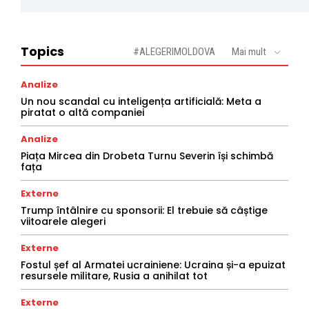
Topics
#ALEGERIMOLDOVA
Mai mult
Analize
Un nou scandal cu inteligența artificială: Meta a
piratat o altă companiei
Analize
Piața Mircea din Drobeta Turnu Severin își schimbă
fața
Externe
Trump întâlnire cu sponsorii: El trebuie să câștige
viitoarele alegeri
Externe
Fostul șef al Armatei ucrainiene: Ucraina și-a epuizat
resursele militare, Rusia a anihilat tot
Externe