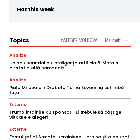
Hot this week
Topics
#ALEGERIMOLDOVA
Mai mult
Analize
Un nou scandal cu inteligența artificială: Meta a
piratat o altă companiei
Analize
Piața Mircea din Drobeta Turnu Severin își schimbă
fața
Externe
Trump întâlnire cu sponsorii: El trebuie să câștige
viitoarele alegeri
Externe
Fostul șef al Armatei ucrainiene: Ucraina și-a epuizat