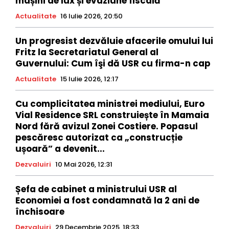
mașini de lux și evaziune fiscală
Actualitate
16 Iulie 2026, 20:50
Un progresist dezvăluie afacerile omului lui
Fritz la Secretariatul General al
Guvernului: Cum îşi dă USR cu firma-n cap
Actualitate
15 Iulie 2026, 12:17
Cu complicitatea ministrei mediului, Euro
Vial Residence SRL construiește în Mamaia
Nord fără avizul Zonei Costiere. Popasul
pescăresc autorizat ca „construcție
ușoară” a devenit...
Dezvaluiri
10 Mai 2026, 12:31
Șefa de cabinet a ministrului USR al
Economiei a fost condamnată la 2 ani de
închisoare
Dezvaluiri
29 Decembrie 2025, 18:33