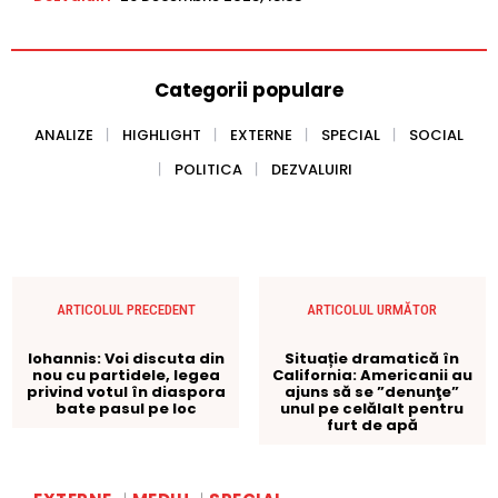
Categorii populare
ANALIZE
HIGHLIGHT
EXTERNE
SPECIAL
SOCIAL
POLITICA
DEZVALUIRI
ARTICOLUL PRECEDENT
ARTICOLUL URMĂTOR
Iohannis: Voi discuta din
Situație dramatică în
nou cu partidele, legea
California: Americanii au
privind votul în diaspora
ajuns să se ”denunţe”
bate pasul pe loc
unul pe celălalt pentru
furt de apă