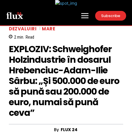
Subscribe
DEZVALUIRI
MARE
2
min.
Read
EXPLOZIV: Schweighofer
Holzindustrie în dosarul
Hrebenciuc-Adam-Ilie
Sârbu: „Și 500.000 de euro
să pună sau 200.000 de
euro, numai să pună
ceva”
By
FLUX 24