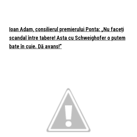
Ioan Adam, consilierul premierului Ponta: „Nu faceți
scandal între tabere! Asta cu Schweighofer o putem
bate în cuie. Dă avans!”