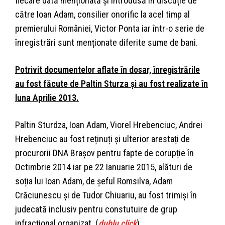
fiecare dată menționată și introdusă în discuție de
către Ioan Adam, consilier onorific la acel timp al
premierului României, Victor Ponta iar într-o serie de
înregistrări sunt menționate diferite sume de bani.
Potrivit documentelor aflate în dosar, înregistrările
au fost făcute de Paltin Sturza și au fost realizate în
luna Aprilie 2013.
Paltin Sturdza, Ioan Adam, Viorel Hrebenciuc, Andrei
Hrebenciuc au fost reținuți și ulterior arestați de
procurorii DNA Brașov pentru fapte de corupție în
Octimbrie 2014 iar pe 22 Ianuarie 2015, alături de
soția lui Ioan Adam, de șeful Romsilva, Adam
Crăciunescu și de Tudor Chiuariu, au fost trimiși în
judecată inclusiv pentru constutuire de grup
infracțional organizat. (
dublu click
)