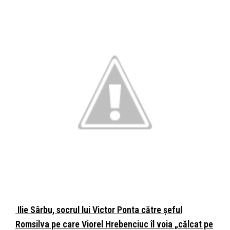
Ilie Sârbu, socrul lui Victor Ponta către șeful
Romsilva pe care Viorel Hrebenciuc îl voia „călcat pe