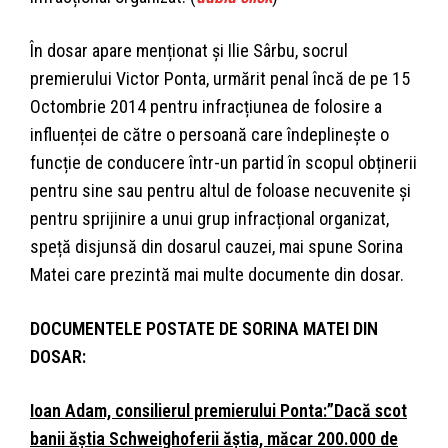
În dosar apare menționat și Ilie Sârbu, socrul
premierului Victor Ponta, urmărit penal încă de pe 15
Octombrie 2014 pentru infracțiunea de folosire a
influenței de către o persoană care îndeplinește o
funcție de conducere într-un partid în scopul obținerii
pentru sine sau pentru altul de foloase necuvenite și
pentru sprijinire a unui grup infracțional organizat,
speță disjunsă din dosarul cauzei, mai spune Sorina
Matei care prezintă mai multe documente din dosar.
DOCUMENTELE POSTATE DE SORINA MATEI DIN
DOSAR:
Ioan Adam, consilierul premierului Ponta:”Dacă scot
banii ăștia Schweighoferii ăștia, măcar 200.000 de