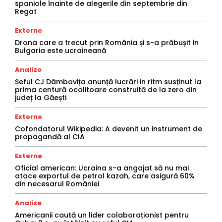
spaniole înainte de alegerile din septembrie din
Regat
Externe
Drona care a trecut prin România și s-a prăbușit in
Bulgaria este ucraineană
Analize
Șeful CJ Dâmbovița anunță lucrări in ritm susținut la
prima centură ocolitoare construită de la zero din
județ la Găești
Externe
Cofondatorul Wikipedia: A devenit un instrument de
propagandă al CIA
Externe
Oficial american: Ucraina s-a angajat să nu mai
atace exportul de petrol kazah, care asigură 60%
din necesarul României
Analize
Americanii caută un lider colaboraționist pentru