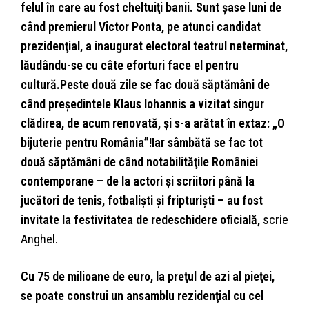
felul în care au fost cheltuiţi banii. Sunt şase luni de
când premierul Victor Ponta, pe atunci candidat
prezidenţial, a inaugurat electoral teatrul neterminat,
lăudându-se cu câte eforturi face el pentru
cultură.Peste două zile se fac două săptămâni de
când preşedintele Klaus Iohannis a vizitat singur
clădirea, de acum renovată, şi s-a arătat în extaz: „O
bijuterie pentru România”!Iar sâmbătă se fac tot
două săptămâni de când notabilităţile României
contemporane – de la actori şi scriitori până la
jucători de tenis, fotbalişti şi fripturişti – au fost
invitate la festivitatea de redeschidere oficială,
scrie
Anghel.
Cu 75 de milioane de euro, la preţul de azi al pieţei,
se poate construi un ansamblu rezidenţial cu cel