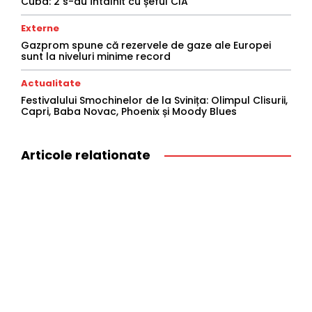
Cuba: 2 s-au întâlnit cu șeful CIA
Externe
Gazprom spune că rezervele de gaze ale Europei
sunt la niveluri minime record
Actualitate
Festivalului Smochinelor de la Svinița: Olimpul Clisurii,
Capri, Baba Novac, Phoenix și Moody Blues
Articole relationate