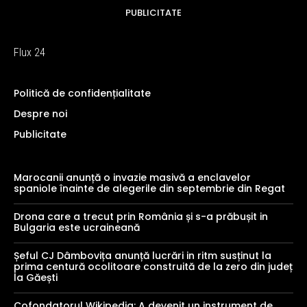
PUBLICITATE
Flux 24
Politică de confidențialitate
Despre noi
Publicitate
Marocanii anunță o invazie masivă a enclavelor
spaniole înainte de alegerile din septembrie din Regat
Drona care a trecut prin România și s-a prăbușit in
Bulgaria este ucraineană
Șeful CJ Dâmbovița anunță lucrări in ritm susținut la
prima centură ocolitoare construită de la zero din județ
la Găești
Cofondatorul Wikipedia: A devenit un instrument de