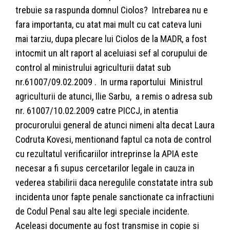
trebuie sa raspunda domnul Ciolos? Intrebarea nu e
fara importanta, cu atat mai mult cu cat cateva luni
mai tarziu, dupa plecare lui Ciolos de la MADR, a fost
intocmit un alt raport al aceluiasi sef al corupului de
control al ministrului agriculturii datat sub
nr.61007/09.02.2009 . In urma raportului Ministrul
agriculturii de atunci, Ilie Sarbu, a remis o adresa sub
nr. 61007/10.02.2009 catre PICCJ, in atentia
procurorului general de atunci nimeni alta decat Laura
Codruta Kovesi, mentionand faptul ca nota de control
cu rezultatul verificariilor intreprinse la APIA este
necesar a fi supus cercetarilor legale in cauza in
vederea stabilirii daca neregulile constatate intra sub
incidenta unor fapte penale sanctionate ca infractiuni
de Codul Penal sau alte legi speciale incidente.
Aceleasi documente au fost transmise in copie si