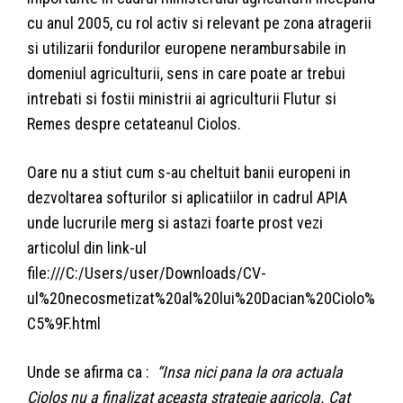
cu anul 2005, cu rol activ si relevant pe zona atragerii
si utilizarii fondurilor europene nerambursabile in
domeniul agriculturii, sens in care poate ar trebui
intrebati si fostii ministrii ai agriculturii Flutur si
Remes despre cetateanul Ciolos.
Oare nu a stiut cum s-au cheltuit banii europeni in
dezvoltarea softurilor si aplicatiilor in cadrul APIA
unde lucrurile merg si astazi foarte prost vezi
articolul din link-ul
file:///C:/Users/user/Downloads/CV-
ul%20necosmetizat%20al%20lui%20Dacian%20Ciolo%
C5%9F.html
Unde se afirma ca :
“Insa nici pana la ora actuala
Ciolos nu a finalizat aceasta strategie agricola.
Cat