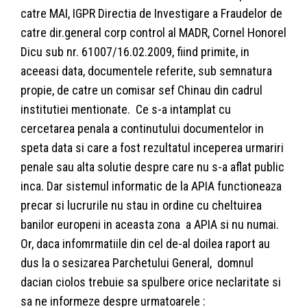
catre MAI, IGPR Directia de Investigare a Fraudelor de
catre dir.general corp control al MADR, Cornel Honorel
Dicu sub nr. 61007/16.02.2009, fiind primite, in
aceeasi data, documentele referite, sub semnatura
propie, de catre un comisar sef Chinau din cadrul
institutiei mentionate. Ce s-a intamplat cu
cercetarea penala a continutului documentelor in
speta data si care a fost rezultatul inceperea urmariri
penale sau alta solutie despre care nu s-a aflat public
inca. Dar sistemul informatic de la APIA functioneaza
precar si lucrurile nu stau in ordine cu cheltuirea
banilor europeni in aceasta zona a APIA si nu numai.
Or, daca infomrmatiile din cel de-al doilea raport au
dus la o sesizarea Parchetului General, domnul
dacian ciolos trebuie sa spulbere orice neclaritate si
sa ne informeze despre urmatoarele :