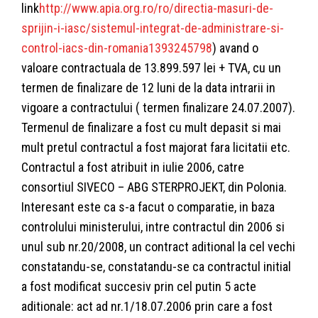
link
http://www.apia.org.ro/ro/directia-masuri-de-
sprijin-i-iasc/sistemul-integrat-de-administrare-si-
control-iacs-din-romania1393245798
) avand o
valoare contractuala de 13.899.597 lei + TVA, cu un
termen de finalizare de 12 luni de la data intrarii in
vigoare a contractului ( termen finalizare 24.07.2007).
Termenul de finalizare a fost cu mult depasit si mai
mult pretul contractul a fost majorat fara licitatii etc.
Contractul a fost atribuit in iulie 2006, catre
consortiul SIVECO – ABG STERPROJEKT, din Polonia.
Interesant este ca s-a facut o comparatie, in baza
controlului ministerului, intre contractul din 2006 si
unul sub nr.20/2008, un contract aditional la cel vechi
constatandu-se, constatandu-se ca contractul initial
a fost modificat succesiv prin cel putin 5 acte
aditionale: act ad nr.1/18.07.2006 prin care a fost