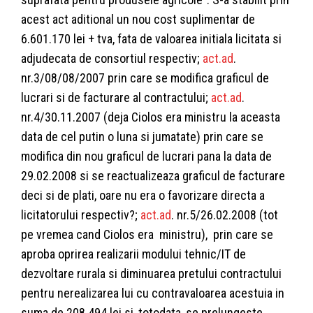
acest act aditional un nou cost suplimentar de
6.601.170 lei + tva, fata de valoarea initiala licitata si
adjudecata de consortiul respectiv;
act.ad
.
nr.3/08/08/2007 prin care se modifica graficul de
lucrari si de facturare al contractului;
act.ad
.
nr.4/30.11.2007 (deja Ciolos era ministru la aceasta
data de cel putin o luna si jumatate) prin care se
modifica din nou graficul de lucrari pana la data de
29.02.2008 si se reactualizeaza graficul de facturare
deci si de plati, oare nu era o favorizare directa a
licitatorului respectiv?;
act.ad
. nr.5/26.02.2008 (tot
pe vremea cand Ciolos era ministru), prin care se
aproba oprirea realizarii modului tehnic/IT de
dezvoltare rurala si diminuarea pretului contractului
pentru nerealizarea lui cu contravaloarea acestuia in
suma de 208.494 lei si, totodata, se prelungeste