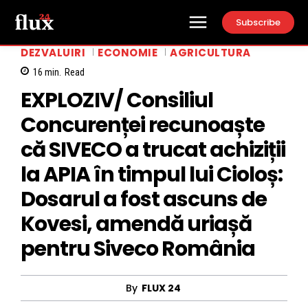
Subscribe
DEZVALUIRI
ECONOMIE
AGRICULTURA
16
min.
Read
EXPLOZIV/ Consiliul
Concurenței recunoaște
că SIVECO a trucat achiziții
la APIA în timpul lui Cioloș:
Dosarul a fost ascuns de
Kovesi, amendă uriașă
pentru Siveco România
By
FLUX 24