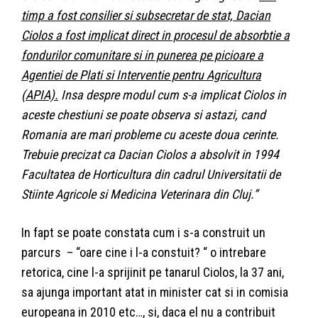
timp a fost consilier si subsecretar de stat, Dacian
Ciolos a fost implicat direct in procesul de absorbtie a
fondurilor comunitare si in punerea pe picioare a
Agentiei de Plati si Interventie pentru Agricultura
(APIA).
Insa despre modul cum s-a implicat Ciolos in
aceste chestiuni se poate observa si astazi, cand
Romania are mari probleme cu aceste doua cerinte.
Trebuie precizat ca Dacian Ciolos a absolvit in 1994
Facultatea de Horticultura din cadrul Universitatii de
Stiinte Agricole si Medicina Veterinara din Cluj.”
In fapt se poate constata cum i s-a construit un
parcurs – “oare cine i l-a constuit? “ o intrebare
retorica, cine l-a sprijinit pe tanarul Ciolos, la 37 ani,
sa ajunga important atat in minister cat si in comisia
europeana in 2010 etc…, si, daca el nu a contribuit