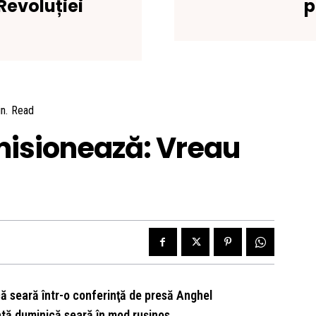
Revoluției
p