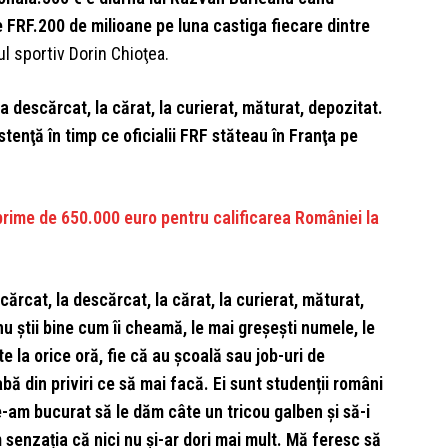
 FRF.200 de milioane pe luna castiga fiecare dintre
l sportiv Dorin Chioţea.
la descărcat, la cărat, la curierat, măturat, depozitat.
stenţă în timp ce oficialii FRF stăteau în Franţa pe
rime de 650.000 euro pentru calificarea României la
încărcat, la descărcat, la cărat, la curierat, măturat,
nu știi bine cum îi cheamă, le mai greșești numele, le
te la orice oră, fie că au școală sau job-uri de
bă din priviri ce să mai facă. Ei sunt studenții români
e-am bucurat să le dăm câte un tricou galben și să-i
senzația că nici nu și-ar dori mai mult. Mă feresc să