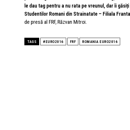
le dau tag pentru a nu rata pe vreunul, dar îi găsiț
Studentilor Romani din Strainatate – Filiala Frant
de presă al FRF, Răzvan Mitroi.
TAGS
#EURO2016
FRF
ROMANIA EURO2016