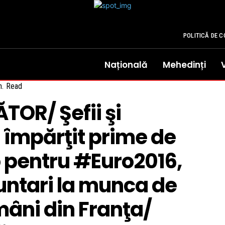
POLITICĂ DE C
Națională
Mehedinți
.
Read
OR/ Şefii şi
u împărţit prime de
o pentru #Euro2016,
luntari la munca de
mâni din Franţa/