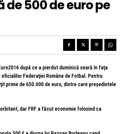
nă de 500 de euro pe
#Euro2016 după ce a pierdut duminică seară în faţa
 oficialilor Federaţiei Române de Fotbal. Pentru
rţit prime de 650.000 de euro, dintre care preşedintele
xorbitant, dar FRF a făcut economie folosind ca
onala.500 € e diurna lui Razvan Burleanu cand