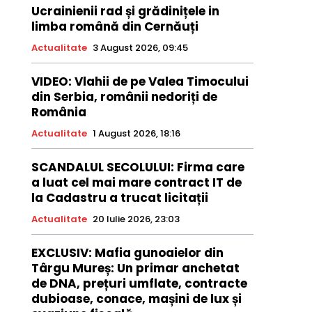
Ucrainienii rad și grădinițele in
limba română din Cernăuți
Actualitate
3 August 2026, 09:45
VIDEO: Vlahii de pe Valea Timocului
din Serbia, românii nedoriți de
România
Actualitate
1 August 2026, 18:16
SCANDALUL SECOLULUI: Firma care
a luat cel mai mare contract IT de
la Cadastru a trucat licitații
Actualitate
20 Iulie 2026, 23:03
EXCLUSIV: Mafia gunoaielor din
Târgu Mureș: Un primar anchetat
de DNA, prețuri umflate, contracte
dubioase, conace, mașini de lux și