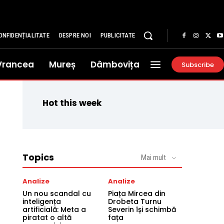
ONFIDENȚIALITATE
DESPRE NOI
PUBLICITATE
Vrancea
Mureș
Dâmbovița
Subscribe
Hot this week
Topics
Mai mult
Analize
Analize
Un nou scandal cu
Piața Mircea din
inteligența
Drobeta Turnu
artificială: Meta a
Severin își schimbă
piratat o altă
fața