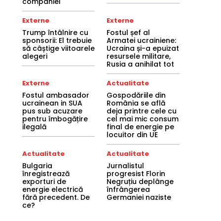
companiei
Externe
Externe
Trump întâlnire cu
Fostul șef al
sponsorii: El trebuie
Armatei ucrainiene:
să câștige viitoarele
Ucraina și-a epuizat
alegeri
resursele militare,
Rusia a anihilat tot
Externe
Actualitate
Fostul ambasador
Gospodăriile din
ucrainean in SUA
România se află
pus sub acuzare
deja printre cele cu
pentru îmbogățire
cel mai mic consum
ilegală
final de energie pe
locuitor din UE
Actualitate
Actualitate
Bulgaria
Jurnalistul
înregistrează
progresist Florin
exporturi de
Negruțiu deplânge
energie electrică
înfrângerea
fără precedent. De
Germaniei naziste
ce?