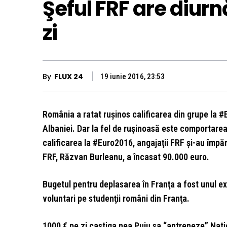
Şeful FRF are diur
zi
By
FLUX 24
19 iunie 2016, 23:53
România a ratat ruşinos calificarea din grupe la 
Albaniei. Dar la fel de ruşinoasă este comportarea
calificarea la #Euro2016, angajaţii FRF şi-au împă
FRF, Răzvan Burleanu, a încasat 90.000 euro.
Bugetul pentru deplasarea în Franţa a fost unul e
voluntari pe studenţii români din Franţa.
1000 € pe zi castiga nea Puiu sa “antreneze” Nati