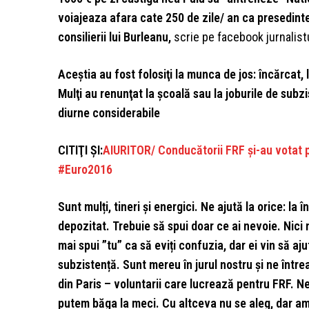
voiajeaza afara cate 250 de zile/ an ca presedinte
consilierii lui Burleanu,
scrie pe facebook jurnalistu
Aceştia au fost folosiţi la munca de jos: încărcat, 
Mulţi au renunţat la şcoală sau la joburile de subzi
diurne considerabile
CITIŢI ŞI:
AIURITOR/ Conducătorii FRF şi-au votat p
#Euro2016
Sunt mulți, tineri și energici. Ne ajută la orice: la 
depozitat. Trebuie să spui doar ce ai nevoie. Nici 
mai spui ”tu” ca să eviți confuzia, dar ei vin să aju
subzistență. Sunt mereu în jurul nostru și ne întrea
din Paris – voluntarii care lucrează pentru FRF. N
putem băga la meci. Cu altceva nu se aleg, dar am 