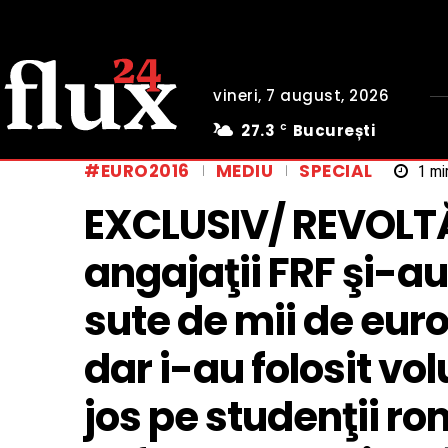
vineri, 7 august, 2026
27.3
București
C
#EURO2016
MEDIU
SPECIAL
1
min
EXCLUSIV/ REVOLTĂT
angajaţii FRF şi-a
sute de mii de eur
dar i-au folosit vo
jos pe studenţii ro