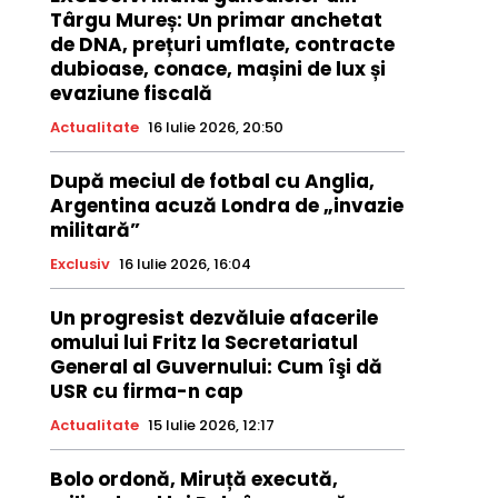
Târgu Mureș: Un primar anchetat
de DNA, prețuri umflate, contracte
dubioase, conace, mașini de lux și
evaziune fiscală
Actualitate
16 Iulie 2026, 20:50
După meciul de fotbal cu Anglia,
Argentina acuză Londra de „invazie
militară”
Exclusiv
16 Iulie 2026, 16:04
Un progresist dezvăluie afacerile
omului lui Fritz la Secretariatul
General al Guvernului: Cum îşi dă
USR cu firma-n cap
Actualitate
15 Iulie 2026, 12:17
Bolo ordonă, Miruță execută,