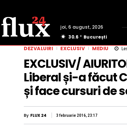
joi, 6 august, 2026
30.6
București
C
DEZVALUIRI
EXCLUSIV
MEDIU
Les
EXCLUSIV/ AIURITOR
Liberal și-a făcut
și face cursuri de 
By
FLUX 24
3 februarie 2016, 23:17