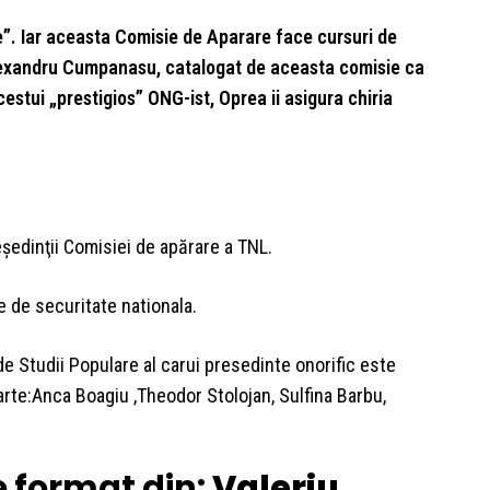
e”. Iar aceasta Comisie de Aparare face cursuri de
Alexandru Cumpanasu, catalogat de aceasta comisie ca
cestui „prestigios” ONG-ist, Oprea ii asigura chiria
edinţii Comisiei de apărare a TNL.
le de securitate nationala.
 de Studii Populare al carui presedinte onorific este
parte:Anca Boagiu ,Theodor Stolojan, Sulfina Barbu,
e format din:
Valeriu