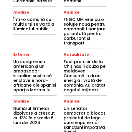
Germaniei naziste
oamenii
Analize
Analize
Într-o comună cu
FNGCIMM vine cu o
mulți urși se va tăia
soluție nouă pentru
iluminatul public
companii: finanțare
garantată pentru
carburant și
transport
Externe
Actualitate
Un congremen
Fost premier de la
american și un
Chișinău îi acuză pe
ambasador
moldoveni:
israelian susțin că
Consumă in draci
enclavele nord-
energia livrată de
africane ale Spaniei
România. Au arătat
aparțin Marocului
degetul mijlociu
Analize
Analize
Numărul firmelor
Un senator
dizolvate a crescut
democrat a blocat
cu 13% în primele 6
proiectul de lege
luni din 2026
care impune noi
sancțiuni împotriva