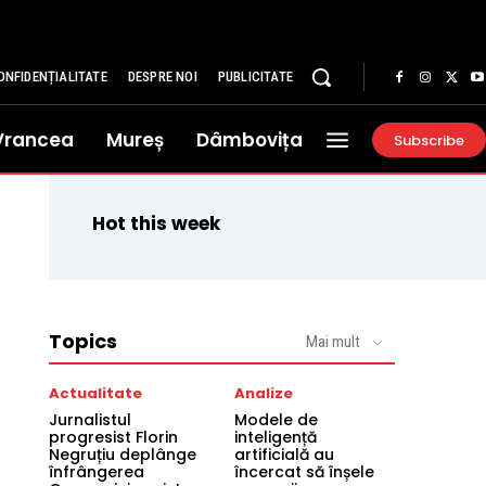
ONFIDENȚIALITATE
DESPRE NOI
PUBLICITATE
Vrancea
Mureș
Dâmbovița
Subscribe
Hot this week
Topics
Mai mult
Actualitate
Analize
Jurnalistul
Modele de
progresist Florin
inteligență
Negruțiu deplânge
artificială au
înfrângerea
încercat să înșele