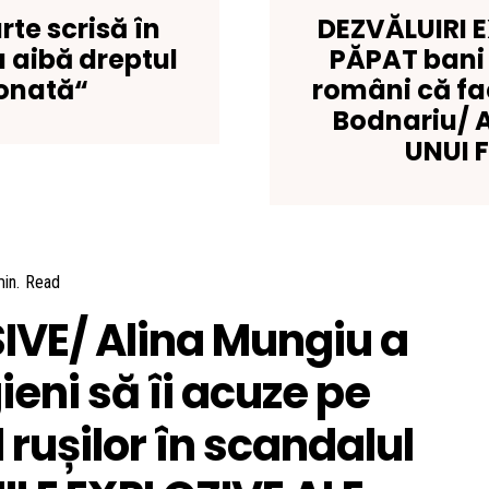
rte scrisă în
DEZVĂLUIRI 
u aibă dreptul
PĂPAT bani 
ionată“
români că fac
Bodnariu/ 
UNUI 