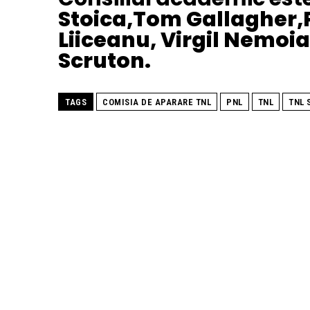
Stoica,Tom Gallagher,P
Liiceanu, Virgil Nemoi
Scruton.
TAGS
COMISIA DE APARARE TNL
PNL
TNL
TNL 