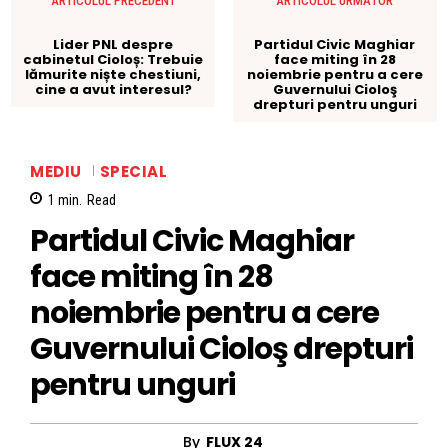
ARTICOLUL PRECEDENT
ARTICOLUL URMĂTOR
Lider PNL despre
Partidul Civic Maghiar
cabinetul Cioloș: Trebuie
face miting în 28
lămurite niște chestiuni,
noiembrie pentru a cere
cine a avut interesul?
Guvernului Cioloş
drepturi pentru unguri