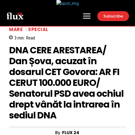
Subscribe
MARE
SPECIAL
3
min.
Read
DNA CERE ARESTAREA/
Dan Șova, acuzat în
dosarul CET Govora: AR FI
CERUT 100.000 EURO/
Senatorul PSD avea ochiul
drept vânăt la intrarea în
sediul DNA
By
FLUX 24