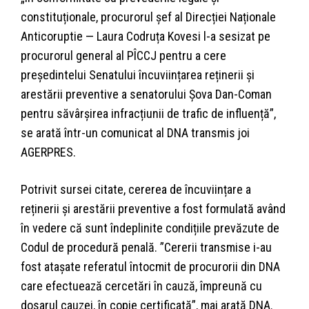
constituționale, procurorul șef al Direcției Naționale
Anticoruptie — Laura Codruța Kovesi l-a sesizat pe
procurorul general al PÎCCJ pentru a cere
președintelui Senatului încuviințarea reținerii și
arestării preventive a senatorului Șova Dan-Coman
pentru săvârșirea infracțiunii de trafic de influență”,
se arată într-un comunicat al DNA transmis joi
AGERPRES.
Potrivit sursei citate, cererea de încuviințare a
reținerii și arestării preventive a fost formulată având
în vedere că sunt îndeplinite condițiile prevăzute de
Codul de procedură penală. ”Cererii transmise i-au
fost atașate referatul întocmit de procurorii din DNA
care efectuează cercetări în cauză, împreună cu
dosarul cauzei, în copie certificată”, mai arată DNA.