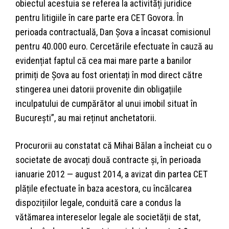
obiectul acestuia se referea la activități juridice
pentru litigiile în care parte era CET Govora. În
perioada contractuală, Dan Șova a încasat comisionul
pentru 40.000 euro. Cercetările efectuate în cauză au
evidențiat faptul că cea mai mare parte a banilor
primiți de Șova au fost orientați în mod direct către
stingerea unei datorii provenite din obligațiile
inculpatului de cumpărător al unui imobil situat în
București”, au mai reținut anchetatorii.
Procurorii au constatat că Mihai Bălan a încheiat cu o
societate de avocați două contracte și, în perioada
ianuarie 2012 — august 2014, a avizat din partea CET
plățile efectuate în baza acestora, cu încălcarea
dispozițiilor legale, conduită care a condus la
vătămarea intereselor legale ale societății de stat,