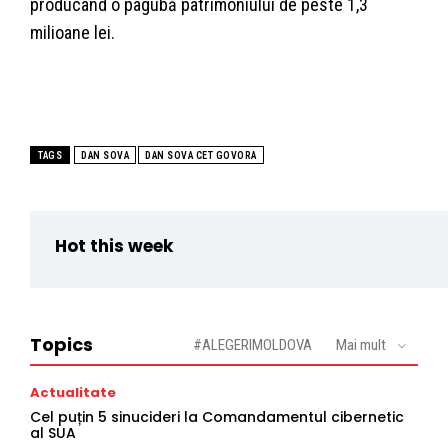
producând o pagubă patrimoniului de peste 1,3
milioane lei.
TAGS
DAN SOVA
DAN SOVA CET GOVORA
Hot this week
Topics
#ALEGERIMOLDOVA
Mai mult
Actualitate
Cel puțin 5 sinucideri la Comandamentul cibernetic
al SUA