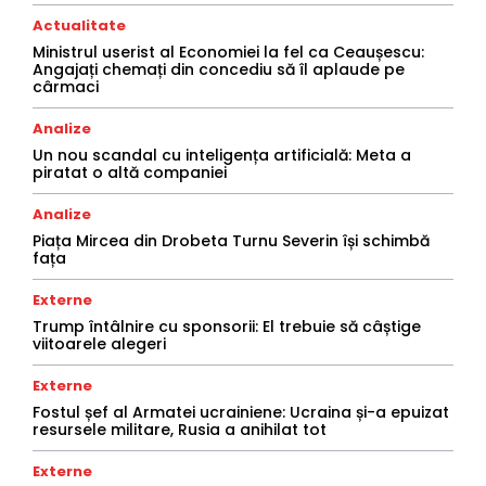
Actualitate
Ministrul userist al Economiei la fel ca Ceaușescu:
Angajați chemați din concediu să îl aplaude pe
cârmaci
Analize
Un nou scandal cu inteligența artificială: Meta a
piratat o altă companiei
Analize
Piața Mircea din Drobeta Turnu Severin își schimbă
fața
Externe
Trump întâlnire cu sponsorii: El trebuie să câștige
viitoarele alegeri
Externe
Fostul șef al Armatei ucrainiene: Ucraina și-a epuizat
resursele militare, Rusia a anihilat tot
Externe