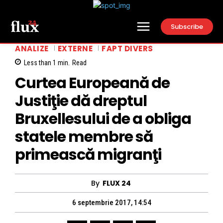
Subscribe
ANALIZE
EXTERNE
FAPT DIVERS
Less than 1
min.
Read
Curtea Europeană de
Justiţie dă dreptul
Bruxellesului de a obliga
statele membre să
primească migranţi
By
FLUX 24
6 septembrie 2017, 14:54