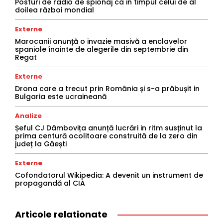
Posturi de radio de spionaj ca in timpul celui de al
doilea război mondial
Externe
Marocanii anunță o invazie masivă a enclavelor
spaniole înainte de alegerile din septembrie din
Regat
Externe
Drona care a trecut prin România și s-a prăbușit in
Bulgaria este ucraineană
Analize
Șeful CJ Dâmbovița anunță lucrări in ritm susținut la
prima centură ocolitoare construită de la zero din
județ la Găești
Externe
Cofondatorul Wikipedia: A devenit un instrument de
propagandă al CIA
Articole relationate