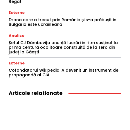
Regat
Externe
Drona care a trecut prin România și s-a prăbușit in
Bulgaria este ucraineană
Analize
Șeful CJ Dâmbovița anunță lucrări in ritm susținut la
prima centură ocolitoare construită de la zero din
județ la Găești
Externe
Cofondatorul Wikipedia: A devenit un instrument de
propagandă al CIA
Articole relationate