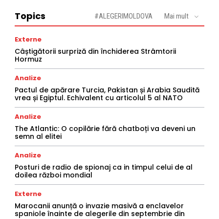
Topics
#ALEGERIMOLDOVA
Mai mult
Externe
Câștigătorii surpriză din închiderea Strâmtorii
Hormuz
Analize
Pactul de apărare Turcia, Pakistan și Arabia Saudită
vrea și Egiptul. Echivalent cu articolul 5 al NATO
Analize
The Atlantic: O copilărie fără chatboți va deveni un
semn al elitei
Analize
Posturi de radio de spionaj ca in timpul celui de al
doilea război mondial
Externe
Marocanii anunță o invazie masivă a enclavelor
spaniole înainte de alegerile din septembrie din