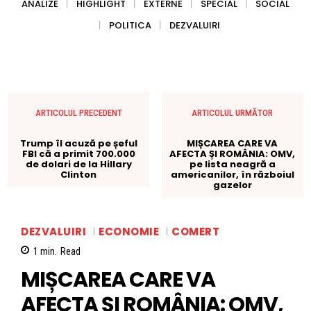
ANALIZE
HIGHLIGHT
EXTERNE
SPECIAL
SOCIAL
POLITICA
DEZVALUIRI
ARTICOLUL PRECEDENT
ARTICOLUL URMĂTOR
Trump îl acuză pe șeful
MIȘCAREA CARE VA
FBI că a primit 700.000
AFECTA ȘI ROMÂNIA: OMV,
de dolari de la Hillary
pe lista neagră a
Clinton
americanilor, în războiul
gazelor