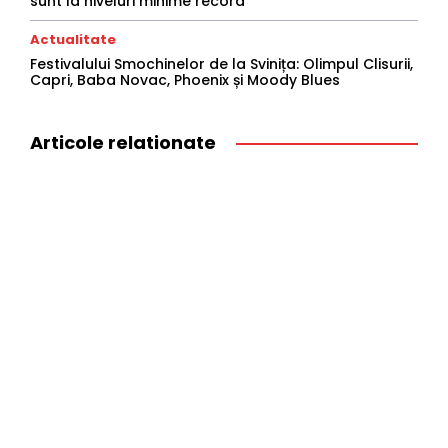
sunt la niveluri minime record
Actualitate
Festivalului Smochinelor de la Svinița: Olimpul Clisurii,
Capri, Baba Novac, Phoenix și Moody Blues
Articole relationate