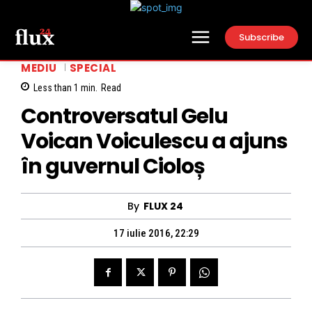
Subscribe
MEDIU
SPECIAL
Less than 1
min.
Read
Controversatul Gelu
Voican Voiculescu a ajuns
în guvernul Cioloș
By
FLUX 24
17 iulie 2016, 22:29