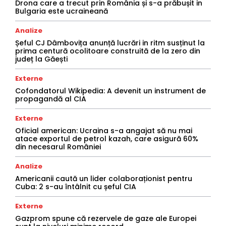
Drona care a trecut prin România și s-a prăbușit in
Bulgaria este ucraineană
Analize
Șeful CJ Dâmbovița anunță lucrări in ritm susținut la
prima centură ocolitoare construită de la zero din
județ la Găești
Externe
Cofondatorul Wikipedia: A devenit un instrument de
propagandă al CIA
Externe
Oficial american: Ucraina s-a angajat să nu mai
atace exportul de petrol kazah, care asigură 60%
din necesarul României
Analize
Americanii caută un lider colaboraționist pentru
Cuba: 2 s-au întâlnit cu șeful CIA
Externe
Gazprom spune că rezervele de gaze ale Europei