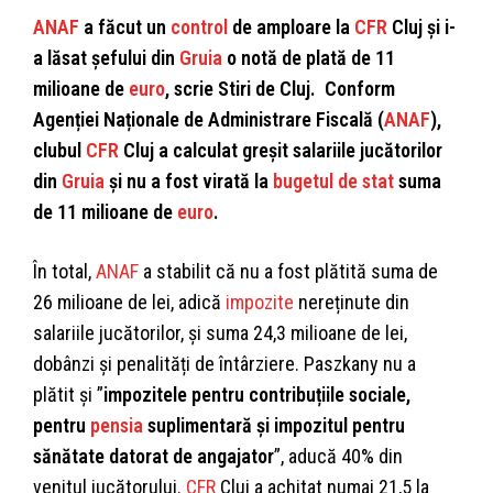
ANAF
a făcut un
control
de amploare la
CFR
Cluj și i-
a lăsat șefului din
Gruia
o notă de plată de 11
milioane de
euro
, scrie Stiri de Cluj. Conform
Agenției Naționale de Administrare Fiscală (
ANAF
),
clubul
CFR
Cluj a calculat greșit salariile jucătorilor
din
Gruia
și nu a fost virată la
bugetul de stat
suma
de 11 milioane de
euro
.
În total,
ANAF
a stabilit că nu a fost plătită suma de
26 milioane de lei, adică
impozite
nereținute din
salariile jucătorilor, și suma 24,3 milioane de lei,
dobânzi și penalități de întârziere. Paszkany nu a
plătit și ”
impozitele pentru contribuțiile sociale,
pentru
pensia
suplimentară și impozitul pentru
sănătate datorat de angajator
”, aducă 40% din
venitul jucătorului.
CFR
Cluj a achitat numai 21,5 la