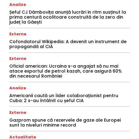
Analize
Șeful CJ Dâmbovița anunță lucrări in ritm susținut la
prima centură ocolitoare construită de la zero din
județ la Găești
Externe
Cofondatorul Wikipedia: A devenit un instrument de
propagandă al CIA
Externe
Oficial american: Ucraina s-a angajat să nu mai
atace exportul de petrol kazah, care asigură 60%
din necesarul României
Analize
Americanii caută un lider colaboraționist pentru
Cuba: 2 s-au întâlnit cu șeful CIA
Externe
Gazprom spune că rezervele de gaze ale Europei
sunt la niveluri minime record
Actualitate