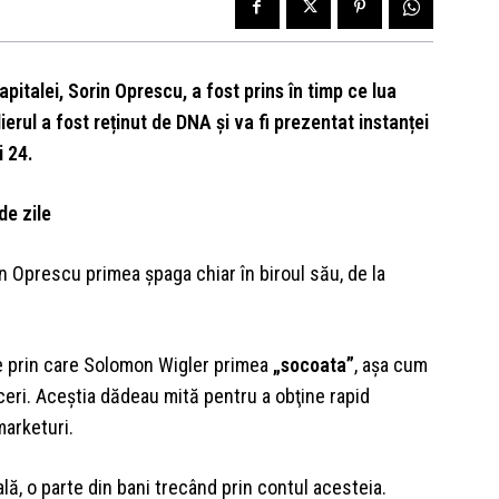
pitalei, Sorin Oprescu, a fost prins în timp ce lua
erul a fost reținut de DNA și va fi prezentat instanței
i 24.
de zile
rin Oprescu primea şpaga chiar în biroul său, de la
te prin care Solomon Wigler primea
„socoata”
, aşa cum
eri. Aceştia dădeau mită pentru a obţine rapid
marketuri.
gală, o parte din bani trecând prin contul acesteia.