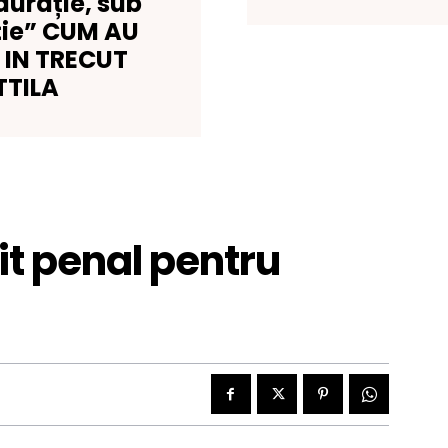
aurație, sub
ție” CUM AU
 IN TRECUT
TTILA