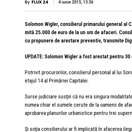
By
FLUX 24
4 iunie 2015, 13:36
Solomon Wigler, consilierul primarului general al Ca
mită 25.000 de euro de la un om de afaceri. Consili
cu propunere de arestare preventiv, transmite Dig
UPDATE: Solomon Wigler a fost arestat pentru 30 
Potrivit procurorilor, consilierul personal al lui So
etajul 14 al Primăriei Capitalei.
Surse judiciare susţin că nu era singura modalita
numea chiar el sumele cerute de la oamenii de afac
aprobarea planurilor urbanistice pentru trei super
Şi soţia consilierului ar fi implicată în afacerea ile