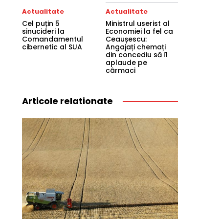
Actualitate
Actualitate
Cel puțin 5
Ministrul userist al
sinucideri la
Economiei la fel ca
Comandamentul
Ceaușescu:
cibernetic al SUA
Angajați chemați
din concediu să îl
aplaude pe
cârmaci
Articole relationate