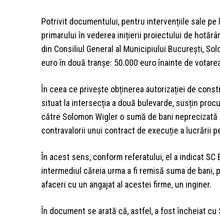
Potrivit documentului, pentru intervențiile sale pe 
primarului în vederea inițierii proiectului de hotărâ
din Consiliul General al Municipiului București, So
euro în două tranșe: 50.000 euro înainte de votarea
În ceea ce privește obținerea autorizației de const
situat la intersecția a două bulevarde, susțin procu
către Solomon Wigler o sumă de bani neprecizată c
contravalorii unui contract de execuție a lucrării p
În acest sens, conform referatului, el a indicat S
intermediul căreia urma a fi remisă suma de bani,
afaceri cu un angajat al acestei firme, un inginer.
În document se arată că, astfel, a fost încheiat c