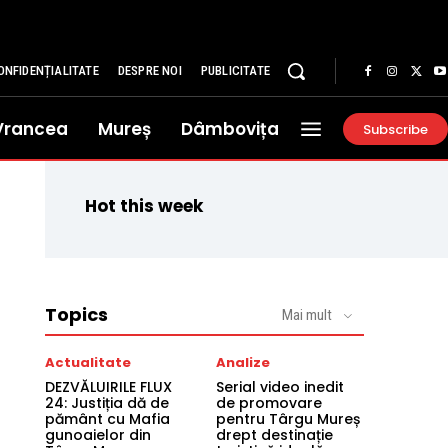
ONFIDENȚIALITATE
DESPRE NOI
PUBLICITATE
Vrancea
Mureș
Dâmbovița
Subscribe
Hot this week
Topics
Mai mult
Actualitate
Analize
DEZVĂLUIRILE FLUX
Serial video inedit
24: Justiția dă de
de promovare
pământ cu Mafia
pentru Târgu Mureș
gunoaielor din
drept destinație