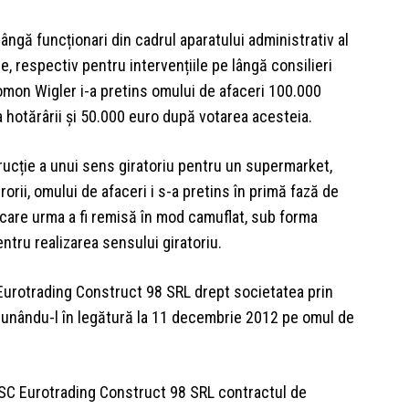
lângă funcționari din cadrul aparatului administrativ al
re, respectiv pentru intervențiile pe lângă consilieri
lomon Wigler i-a pretins omului de afaceri 100.000
 hotărârii și 50.000 euro după votarea acesteia.
rucție a unui sens giratoriu pentru un supermarket,
rorii, omului de afaceri i s-a pretins în primă fază de
are urma a fi remisă în mod camuflat, sub forma
entru realizarea sensului giratoriu.
C Eurotrading Construct 98 SRL drept societatea prin
 punându-l în legătură la 11 decembrie 2012 pe omul de
u SC Eurotrading Construct 98 SRL contractul de