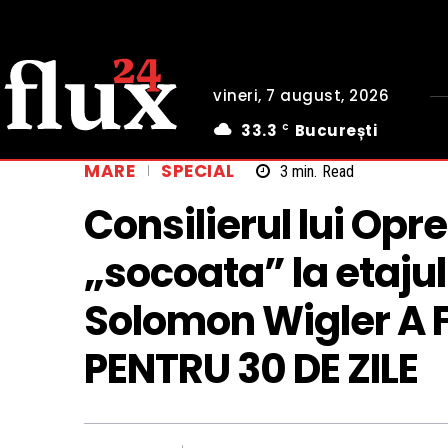
vineri, 7 august, 2026
33.3
București
C
MARE
SPECIAL
3
min.
Read
Consilierul lui Op
„socoata” la etajul
Solomon Wigler A
PENTRU 30 DE ZILE