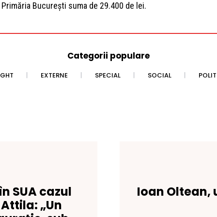
a Primăria București suma de 29.400 de lei.
Categorii populare
IGHT
EXTERNE
SPECIAL
SOCIAL
POLI
în SUA cazul
Ioan Oltean, 
Attila: „Un