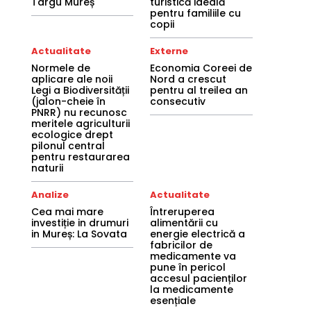
Târgu Mureș
turistică ideală
pentru familiile cu
copii
Actualitate
Externe
Normele de
Economia Coreei de
aplicare ale noii
Nord a crescut
Legi a Biodiversității
pentru al treilea an
(jalon-cheie în
consecutiv
PNRR) nu recunosc
meritele agriculturii
ecologice drept
pilonul central
pentru restaurarea
naturii
Analize
Actualitate
Cea mai mare
Întreruperea
investiție in drumuri
alimentării cu
in Mureș: La Sovata
energie electrică a
fabricilor de
medicamente va
pune în pericol
accesul pacienților
la medicamente
esențiale