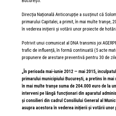
București.
Direcția Națională Anticorupție a susținut că Solomo
primarului Capitalei, a primit, în mai multe tranșe,
în vederea inițierii și votării unor proiecte de hotărâ
Potrivit unui comunicat al DNA transmis joi AGERP
trafic de influență, în formă continuată (5 acte mater
propunere de arestare preventivă pentru 30 de zil
„În perioada mai-iunie 2012 — mai 2015, inculpatul 
primarului municipiului București, a pretins în mai
în mai multe tranșe suma de 204.000 euro de la u
interveni pe lângă funcționari din aparatul adminis
și consilieri din cadrul Consiliului General al Muni
asupra acestora în vederea inițierii și votării unor