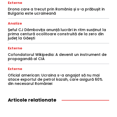
Externe
Drona care a trecut prin România și s-a prăbușit in
Bulgaria este ucraineană
Analize
Șeful CJ Dâmbovița anunță lucrări in ritm susținut la
prima centură ocolitoare construită de la zero din
județ la Găești
Externe
Cofondatorul Wikipedia: A devenit un instrument de
propagandă al CIA
Externe
Oficial american: Ucraina s-a angajat să nu mai
atace exportul de petrol kazah, care asigură 60%
din necesarul României
Articole relationate