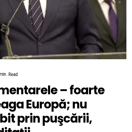
min.
Read
mentarele – foarte
eaga Europă; nu
it prin puşcării,