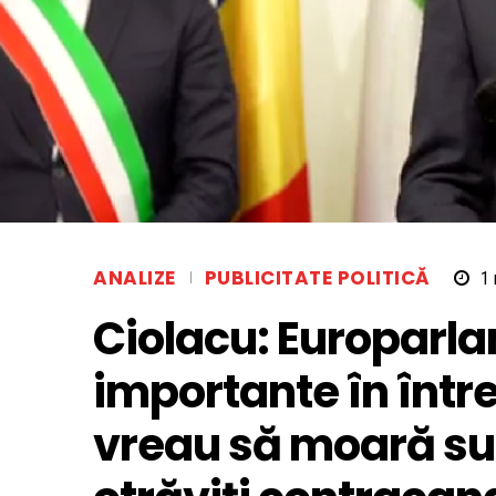
ANALIZE
PUBLICITATE POLITICĂ
1
Ciolacu: Europarla
importante în într
vreau să moară sub