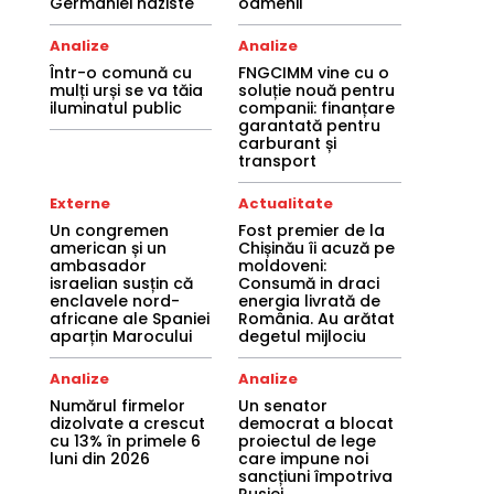
Germaniei naziste
oamenii
Analize
Analize
Într-o comună cu
FNGCIMM vine cu o
mulți urși se va tăia
soluție nouă pentru
iluminatul public
companii: finanțare
garantată pentru
carburant și
transport
Externe
Actualitate
Un congremen
Fost premier de la
american și un
Chișinău îi acuză pe
ambasador
moldoveni:
israelian susțin că
Consumă in draci
enclavele nord-
energia livrată de
africane ale Spaniei
România. Au arătat
aparțin Marocului
degetul mijlociu
Analize
Analize
Numărul firmelor
Un senator
dizolvate a crescut
democrat a blocat
cu 13% în primele 6
proiectul de lege
luni din 2026
care impune noi
sancțiuni împotriva