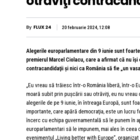
otrăviţi contracand
By
FLUX 24
20 februarie 2024, 12:08
Alegerile europarlamentare din 9 iunie sunt foarte
premierul Marcel Ciolacu, care a afirmat că nu îşi 
contracandidaţii şi nici ca România să fie „un vasa
„Eu vreau să trăiesc într-o România liberă, într-o E
moară subit prin puşcării sau otrăviţi, eu nu vreau
alegerile de pe 9 iunie, în întreaga Europă, sunt f
importante, care apără democraţia, este un lucru fo
încerc cu echipa guvernamentală să le punem în apl
europarlamentari să le impunem, mai ales în ceea ce
evenimentul „Living better with Europe”, organizat 