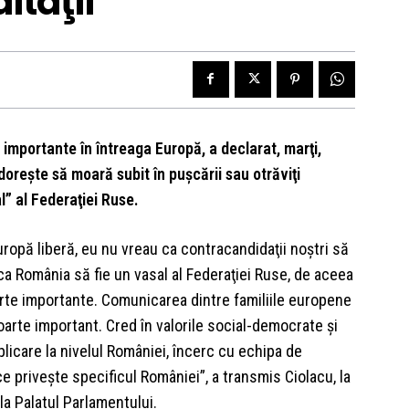
itaţii
 importante în întreaga Europă, a declarat, marţi,
doreşte să moară subit în puşcării sau otrăviţi
l” al Federaţiei Ruse.
uropă liberă, eu nu vreau ca contracandidaţii noştri să
 ca România să fie un vasal al Federaţiei Ruse, de aceea
oarte importante. Comunicarea dintre familiile europene
arte important. Cred în valorile social-democrate şi
icare la nivelul României, încerc cu echipa de
 priveşte specificul României”, a transmis Ciolacu, la
la Palatul Parlamentului.