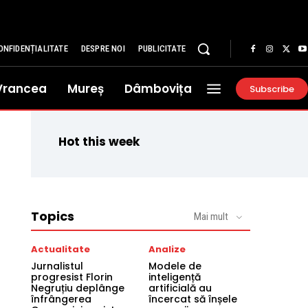
ONFIDENȚIALITATE
DESPRE NOI
PUBLICITATE
Vrancea
Mureș
Dâmbovița
Subscribe
Hot this week
Topics
Mai mult
Actualitate
Analize
Jurnalistul
Modele de
progresist Florin
inteligență
Negruțiu deplânge
artificială au
înfrângerea
încercat să înșele