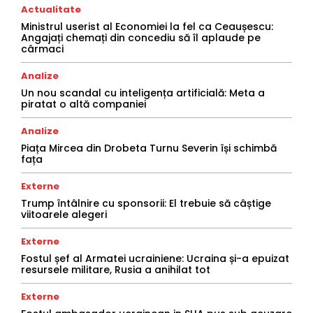
Actualitate
Ministrul userist al Economiei la fel ca Ceaușescu:
Angajați chemați din concediu să îl aplaude pe
cârmaci
Analize
Un nou scandal cu inteligența artificială: Meta a
piratat o altă companiei
Analize
Piața Mircea din Drobeta Turnu Severin își schimbă
fața
Externe
Trump întâlnire cu sponsorii: El trebuie să câștige
viitoarele alegeri
Externe
Fostul șef al Armatei ucrainiene: Ucraina și-a epuizat
resursele militare, Rusia a anihilat tot
Externe