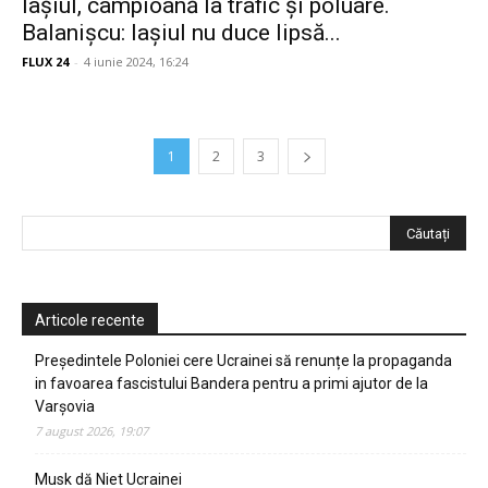
Iașiul, campioană la trafic și poluare.
Balanișcu: Iașiul nu duce lipsă...
FLUX 24
-
4 iunie 2024, 16:24
1
2
3
Articole recente
Președintele Poloniei cere Ucrainei să renunțe la propaganda
in favoarea fascistului Bandera pentru a primi ajutor de la
Varșovia
7 august 2026, 19:07
Musk dă Niet Ucrainei