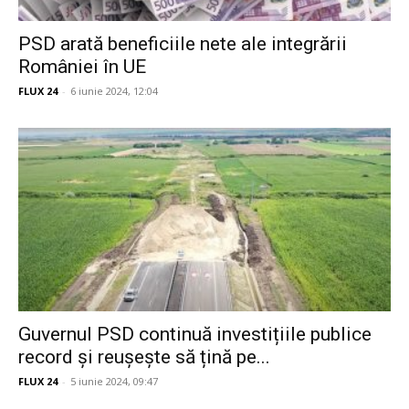
PSD arată beneficiile nete ale integrării
României în UE
FLUX 24
-
6 iunie 2024, 12:04
Guvernul PSD continuă investițiile publice
record și reușește să țină pe...
FLUX 24
-
5 iunie 2024, 09:47