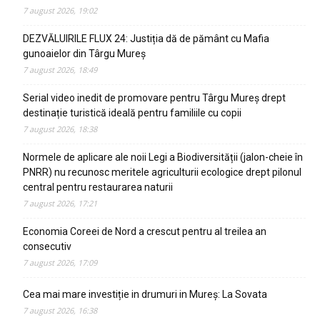
7 august 2026, 19:02
DEZVĂLUIRILE FLUX 24: Justiția dă de pământ cu Mafia
gunoaielor din Târgu Mureș
7 august 2026, 18:49
Serial video inedit de promovare pentru Târgu Mureș drept
destinație turistică ideală pentru familiile cu copii
7 august 2026, 18:38
Normele de aplicare ale noii Legi a Biodiversității (jalon-cheie în
PNRR) nu recunosc meritele agriculturii ecologice drept pilonul
central pentru restaurarea naturii
7 august 2026, 17:21
Economia Coreei de Nord a crescut pentru al treilea an
consecutiv
7 august 2026, 17:09
Cea mai mare investiție in drumuri in Mureș: La Sovata
7 august 2026, 16:38