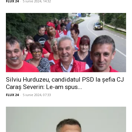
FLUX 24
-
5 iunie 2024, 14:32
Silviu Hurduzeu, candidatul PSD la șefia CJ
Caraș Severin: Le-am spus...
FLUX 24
-
5 iunie 2024, 07:33