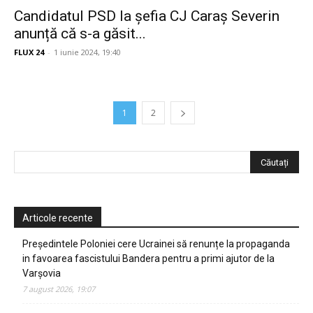
Candidatul PSD la șefia CJ Caraș Severin
anunță că s-a găsit...
FLUX 24
-
1 iunie 2024, 19:40
1
2
Articole recente
Președintele Poloniei cere Ucrainei să renunțe la propaganda
in favoarea fascistului Bandera pentru a primi ajutor de la
Varșovia
7 august 2026, 19:07