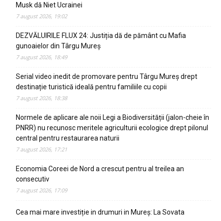
Musk dă Niet Ucrainei
7 august 2026, 19:02
DEZVĂLUIRILE FLUX 24: Justiția dă de pământ cu Mafia
gunoaielor din Târgu Mureș
7 august 2026, 18:49
Serial video inedit de promovare pentru Târgu Mureș drept
destinație turistică ideală pentru familiile cu copii
7 august 2026, 18:38
Normele de aplicare ale noii Legi a Biodiversității (jalon-cheie în
PNRR) nu recunosc meritele agriculturii ecologice drept pilonul
central pentru restaurarea naturii
7 august 2026, 17:21
Economia Coreei de Nord a crescut pentru al treilea an
consecutiv
7 august 2026, 17:09
Cea mai mare investiție in drumuri in Mureș: La Sovata