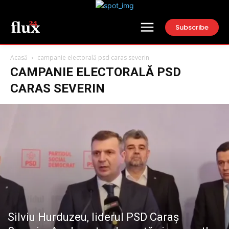
Subscribe
Acasă
campanie electorală psd caras severin
CAMPANIE ELECTORALĂ PSD
CARAS SEVERIN
Silviu Hurduzeu, liderul PSD Caraș